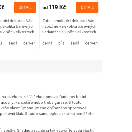
Kč
119 Kč
od
DETAIL
DETAIL
epící dekoraci Vám
Tuto samolepící dekoraci Vám
 několika barevných
nabízíme v několika barevných
a v pěti velikostech.
variantách a v pěti velikostech.
lá
žlutá
oranžová
šedá
zelená
červená
hnědá
růžová
černá
modrá
béžová
fialová
bílá
žlutá
oranžová
šedá
zelená
červená
hnědá
růžová
modrá
béžová
fialová
žlutá
o
t na jakékoliv zdi Vašeho domova. Bude perfektní
pracovny, kanceláře nebo třeba garáže. S touto
te Vaše vlastní jméno, jméno oblíbeného sportovce
 sportovní klub. S touto samolepkou zkrátka nemůžete
bídky. Snadno a rychle si tak vytvoříte svou vlastní