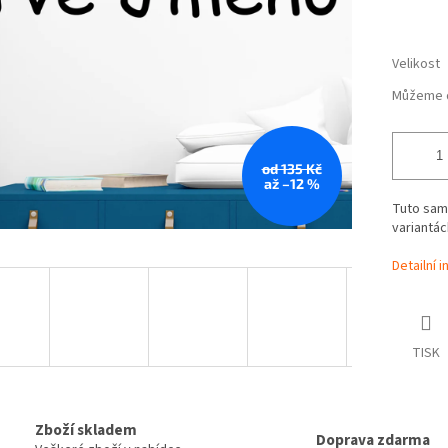
Velikost
Můžeme d
od 135 Kč
až –12 %
Tuto sam
variantác
Detailní 
TISK
Zboží skladem
Doprava zdarma