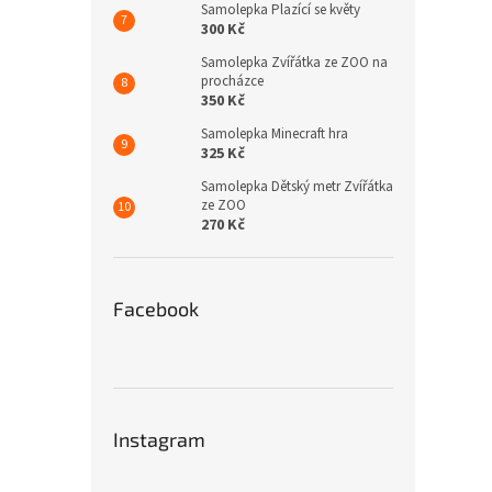
Samolepka Plazící se květy
300 Kč
Samolepka Zvířátka ze ZOO na
procházce
350 Kč
Samolepka Minecraft hra
325 Kč
Samolepka Dětský metr Zvířátka
ze ZOO
270 Kč
Facebook
Instagram