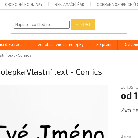
OBCHODNÍ PODMÍNKY
REKLAMAČNÍ ŘÁD
OCHRANA OSOBNÍCH Ú
HLEDAT
ící dekorace
Jednobarevné samolepky
3D přání
Dřevěn
tní text - Comics
lepka Vlastní text - Comics
od 135 K
od
1
Měrná
Zvolt
cena:
Barva