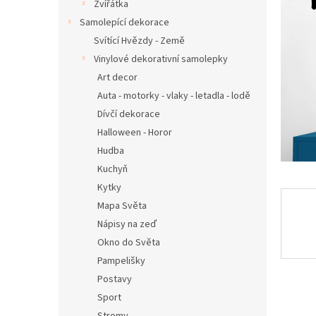
n
Zvířátka
e
Samolepící dekorace
l
Svítící Hvězdy - Země
Vinylové dekorativní samolepky
Art decor
Auta - motorky - vlaky - letadla - lodě
Dívčí dekorace
Halloween - Horor
Hudba
Kuchyň
Kytky
Mapa Světa
Nápisy na zeď
Okno do Světa
Pampelišky
Postavy
Sport