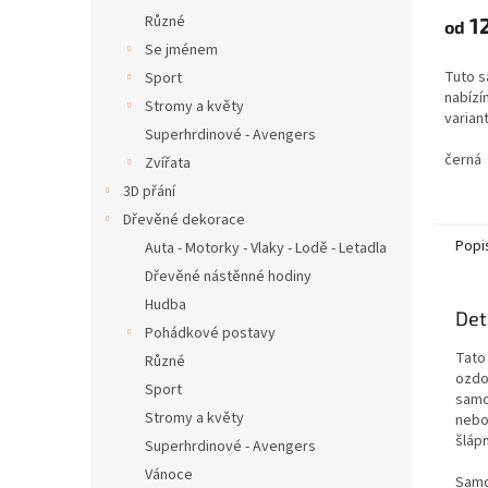
Různé
1
od
Se jménem
Tuto s
Sport
nabízí
Stromy a květy
varian
Superhrdinové - Avengers
černá
Zvířata
3D přání
Dřevěné dekorace
Popi
Auta - Motorky - Vlaky - Lodě - Letadla
Dřevěné nástěnné hodiny
Hudba
Det
Pohádkové postavy
Tato
Různé
ozdo
Sport
samo
Stromy a květy
nebo
šláp
Superhrdinové - Avengers
Vánoce
Samo