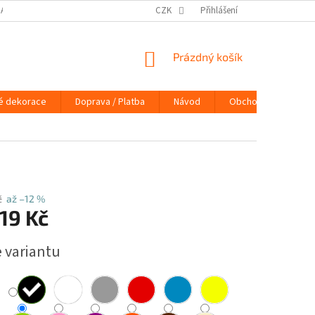
DAJŮ
DOPRAVA / PLATBA
NÁVOD
CZK
Přihlášení
KONTAKTY
PRAVIDLA 
NÁKUPNÍ
Prázdný košík
KOŠÍK
é dekorace
Doprava / Platba
Návod
Obchodní podmínky
č
až –12 %
19 Kč
e variantu