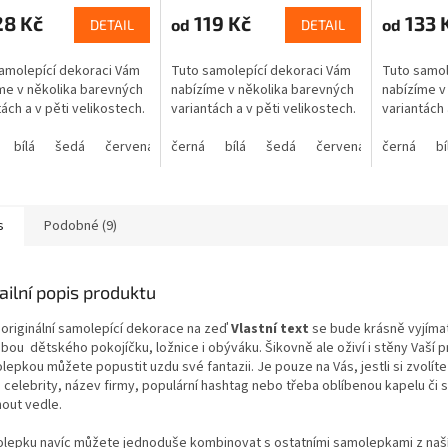
28 Kč
119 Kč
133 
od
od
DETAIL
DETAIL
amolepící dekoraci Vám
Tuto samolepící dekoraci Vám
Tuto samol
me v několika barevných
nabízíme v několika barevných
nabízíme v
tách a v pěti velikostech.
variantách a v pěti velikostech.
variantách 
bílá
šedá
červená
černá
modrá
bílá
žlutá
šedá
zelená
červená
růžová
černá
modrá
fialová
bí
s
Podobné (9)
ailní popis produktu
 originální samolepící dekorace
na zeď
Vlastní text
se bude krásně vyjíma
bou dětského pokojíčku, ložnice i obýváku. Šikovně ale oživí i stěny Vaší 
lepkou můžete popustit uzdu své fantazii. Je pouze na Vás, jestli si zvolí
 celebrity, název firmy, populární hashtag nebo třeba oblíbenou kapelu či
nout vedle.
lepku navíc můžete jednoduše kombinovat s ostatními samolepkami z naší na