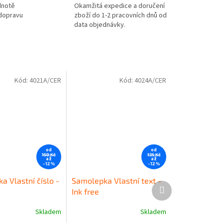
dnotě
Okamžitá expedice a doručení
 dopravu
zboží do 1-2 pracovních dnů od
data objednávky.
Kód:
4021A/CER
Kód:
4024A/CER
od
od
150 Kč
135 Kč
až
až
–12 %
–12 %
a Vlastní číslo -
Samolepka Vlastní text -
Další
Ink free
produkt
Skladem
Skladem