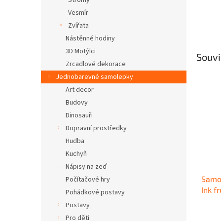
Stromy
Vesmír
Zvířata
Nástěnné hodiny
3D Motýlci
Souvi
Zrcadlové dekorace
Jednobarevné samolepky
Art decor
Budovy
Dinosauři
Dopravní prostředky
Hudba
Kuchyň
Nápisy na zeď
Samol
Počítačové hry
Ink f
Pohádkové postavy
Postavy
Pro děti