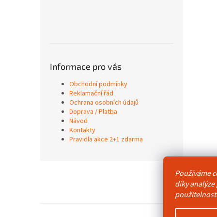
Informace pro vás
Obchodní podmínky
Reklamační řád
Ochrana osobních údajů
Doprava / Platba
Návod
Kontakty
Pravidla akce 2+1 zdarma
Z
Používáme c
á
Obchodní p
díky analýze
p
použitelnost
a
t