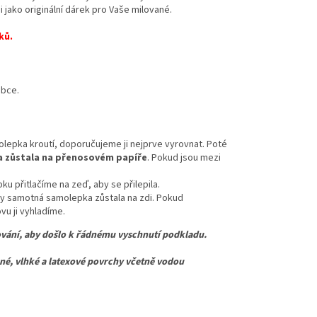
i jako originální dárek pro Vaše milované.
ků.
obce.
lepka kroutí, doporučujeme ji nejprve vyrovnat. Poté
 zůstala na přenosovém papíře
. Pokud jsou mezi
u přitlačíme na zeď, aby se přilepila.
y samotná samolepka zůstala na zdi. Pokud
u ji vyhladíme.
vání, aby došlo k řádnému vyschnutí podkladu.
 vlhké a latexové povrchy včetně vodou