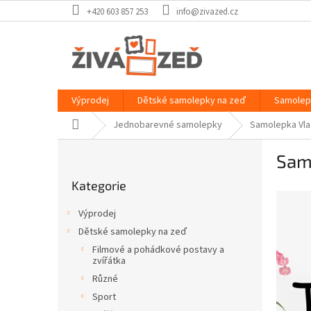
Přejít
+420 603 857 253
info@zivazed.cz
na
obsah
Výprodej
Dětské samolepky na zeď
Samolep
Domů
Jednobarevné samolepky
Samolepka Vlas
P
Samo
o
Přeskočit
s
Kategorie
kategorie
t
r
Výprodej
a
Dětské samolepky na zeď
n
Filmové a pohádkové postavy a
n
zvířátka
í
Různé
p
Sport
a