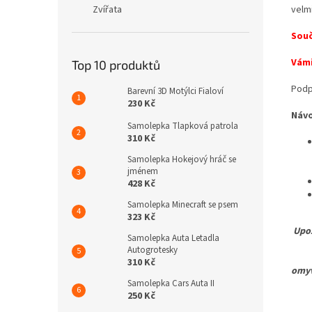
Zvířata
velmi
Souč
Vámi
Top 10 produktů
Podp
Barevní 3D Motýlci Fialoví
230 Kč
Náv
Samolepka Tlapková patrola
310 Kč
Samolepka Hokejový hráč se
jménem
428 Kč
Samolepka Minecraft se psem
323 Kč
Upoz
Samolepka Auta Letadla
Autogrotesky
Pro 
310 Kč
omyv
Samolepka Cars Auta II
250 Kč