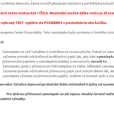
 osobitou dekoraci, která rozzáří jakoukoliv místnost a perfektně poslouží 
ástí textu mohou být i ČÍSLA. Maximální možná délka textu je 10 zna
 vybraný TEXT vyplňte do POZNÁMKY v posledním kroku košíku.
orujeme české živnostníky. Tato samolepka byla vyrobena u českého výr
od:
Samolepku na zeď vybalíme a rozložíme na rovnou plochu. Pokud se samo
začneme pomalu odstraňovat podkladový papír tak, aby nám
samolepka
přenosovým papírem a samolepkou bubliny a nerovnosti,
nevadí to
.
Samolepku spolu s přenosovou fólií nalepíme na stěnu. Důkladně samolepk
Začneme pomalu odstraňovat přenosový papír pod ostrým úhlem tak, ab
samolepka zůstane na přenosovém papíře, vrátíme se kousek zpět a znov
ornění: Výrobce doporučuje dodržet lhůtu minimálně 4 týdny od vymalo
dobrou přilnavost samolepek na zdi nejsou vhodné čerstvě natřené,
atelné výmalby.