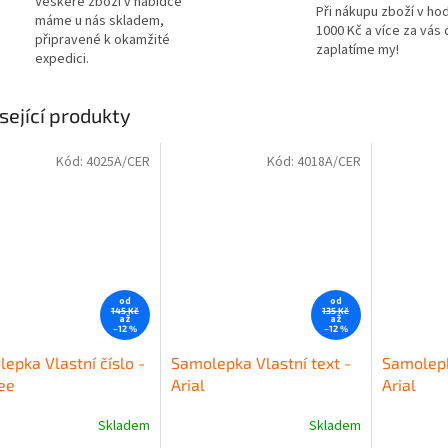
Veškeré zboží v nabídce
Při nákupu zboží v ho
máme u nás skladem,
1000 Kč a více za vás
připravené k okamžité
zaplatíme my!
expedici.
sející produkty
Kód:
4025A/CER
Kód:
4018A/CER
od
od
145 Kč
135 Kč
až
až
–12 %
–12 %
epka Vlastní číslo -
Samolepka Vlastní text -
Samolepk
ree
Arial
Arial
Skladem
Skladem