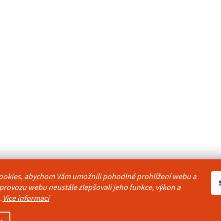
ookies, abychom Vám umožnili pohodlné prohlížení webu a
odmínky
Reklamační řád
Ochrana osobních údajů
Kontakty
Pravidla akc
 provozu webu neustále zlepšovali jeho funkce, výkon a
.
Více informací