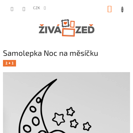
Přejít
NÁKUP
na
CZK
obsah
KOŠÍK
Samolepka Noc na měsíčku
2 + 1