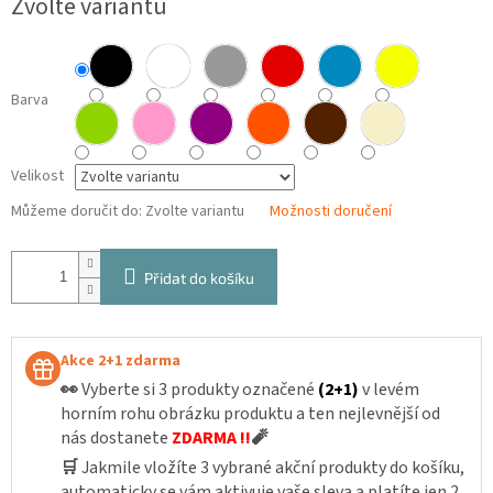
Zvolte variantu
cena:
Barva
Velikost
Můžeme doručit do:
Zvolte variantu
Možnosti doručení
Přidat do košíku
Akce 2+1 zdarma
👀
Vyberte si 3 produkty označené
(2+1)
v levém
horním rohu obrázku produktu a ten nejlevnější od
nás dostanete
ZDARMA !!
🧨
🛒
Jakmile vložíte 3 vybrané akční produkty do košíku,
automaticky se vám aktivuje vaše sleva a platíte jen 2