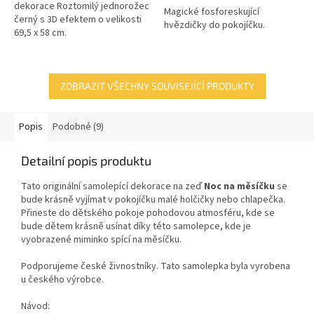
dekorace Roztomilý jednorožec
Magické fosforeskující
černý s 3D efektem o velikosti
hvězdičky do pokojíčku.
69,5 x 58 cm.
ZOBRAZIT VŠECHNY SOUVISEJÍCÍ PRODUKTY
Popis
Podobné (9)
Detailní popis produktu
Tato originální samolepící dekorace
na zeď
Noc na měsíčku
se
bude krásně vyjímat v pokojíčku malé holčičky nebo chlapečka.
Přineste do dětského pokoje pohodovou atmosféru, kde se
bude dětem krásně usínat díky této samolepce, kde je
vyobrazené miminko spící na měsíčku.
Podporujeme české živnostníky. Tato samolepka byla vyrobena
u českého výrobce.
Návod: