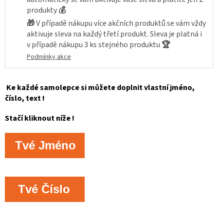
produkty
💰
🎁
V případě nákupu více akčních produktů se vám vždy
aktivuje sleva na každý třetí produkt. Sleva je platná i
v případě nákupu 3 ks stejného produktu
🏆
Podmínky akce
Ke každé samolepce si můžete doplnit vlastní jméno,
číslo, text !
Stačí kliknout níže !
Tvé Jméno
Tvé Číslo