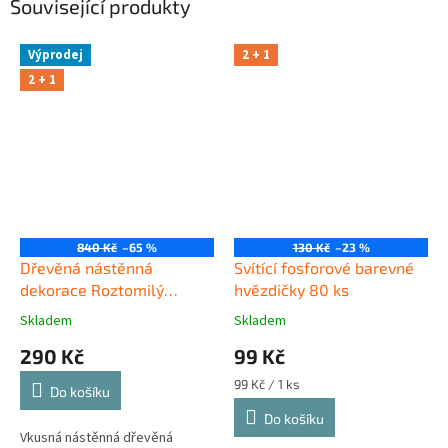
Související produkty
Výprodej
2 + 1
2 + 1
840 Kč
–65 %
130 Kč
–23 %
Dřevěná nástěnná
Svítící fosforové barevné
dekorace Roztomilý
hvězdičky 80 ks
jednorožec černý
Skladem
Skladem
290 Kč
99 Kč
Měrná
99 Kč / 1 ks
Do košíku
cena:
Do košíku
Vkusná nástěnná dřevěná