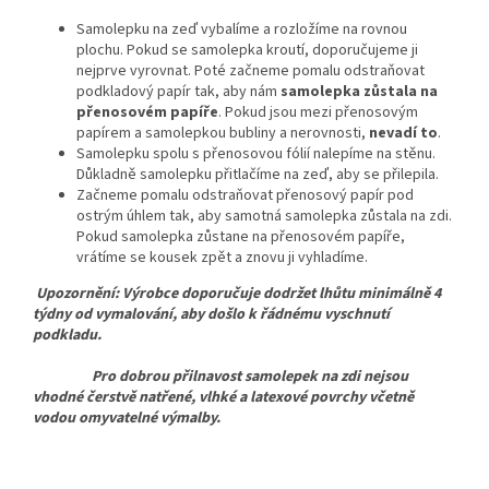
Samolepku na zeď vybalíme a rozložíme na rovnou
plochu. Pokud se samolepka kroutí, doporučujeme ji
nejprve vyrovnat. Poté začneme pomalu odstraňovat
podkladový papír tak, aby nám
samolepka zůstala na
přenosovém papíře
. Pokud jsou mezi přenosovým
papírem a samolepkou bubliny a nerovnosti,
nevadí to
.
Samolepku spolu s přenosovou fólií nalepíme na stěnu.
Důkladně samolepku přitlačíme na zeď, aby se přilepila.
Začneme pomalu odstraňovat přenosový papír pod
ostrým úhlem tak, aby samotná samolepka zůstala na zdi.
Pokud samolepka zůstane na přenosovém papíře,
vrátíme se kousek zpět a znovu ji vyhladíme.
Upozornění: Výrobce doporučuje dodržet lhůtu minimálně 4
týdny od vymalování, aby došlo k řádnému vyschnutí
podkladu.
Pro dobrou přilnavost samolepek na zdi nejsou
vhodné čerstvě natřené, vlhké a latexové povrchy včetně
vodou omyvatelné výmalby.