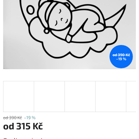
od 390 Kč
–19 %
od 390 Kč
–19 %
od
315 Kč
Měrná