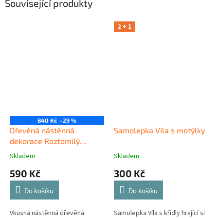
Související produkty
2 + 1
840 Kč
–29 %
Dřevěná nástěnná
Samolepka Víla s motýlky
dekorace Roztomilý
jednorožec
Skladem
Skladem
590 Kč
300 Kč
Do košíku
Do košíku
Vkusná nástěnná dřevěná
Samolepka Víla s křídly hrající si