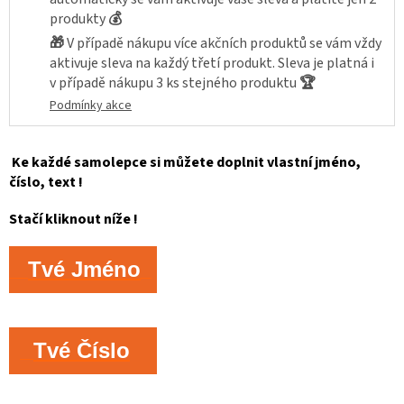
produkty
💰
🎁
V případě nákupu více akčních produktů se vám vždy
aktivuje sleva na každý třetí produkt. Sleva je platná i
v případě nákupu 3 ks stejného produktu
🏆
Podmínky akce
Ke každé samolepce si můžete doplnit vlastní jméno,
číslo, text !
Stačí kliknout níže !
Tvé Jméno
Tvé Číslo