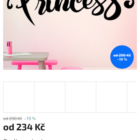
od 290 Kč
–19 %
od 290 Kč
–19 %
od
234 Kč
Měrná