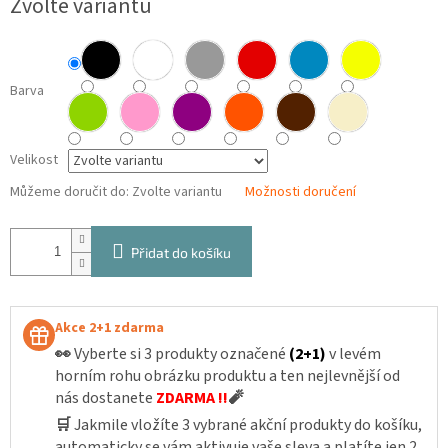
Zvolte variantu
cena:
Barva
Velikost
Můžeme doručit do:
Zvolte variantu
Možnosti doručení
Přidat do košíku
Akce 2+1 zdarma
👀
Vyberte si 3 produkty označené
(2+1)
v levém
horním rohu obrázku produktu a ten nejlevnější od
nás dostanete
ZDARMA !!
🧨
🛒
Jakmile vložíte 3 vybrané akční produkty do košíku,
automaticky se vám aktivuje vaše sleva a platíte jen 2