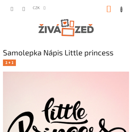
Přejít
NÁKUP
na
CZK
obsah
KOŠÍK
Samolepka Nápis Little princess
2 + 1