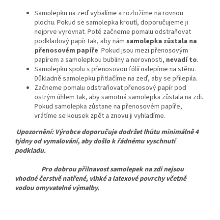
Samolepku na zeď vybalíme a rozložíme na rovnou
plochu. Pokud se samolepka kroutí, doporučujeme ji
nejprve vyrovnat. Poté začneme pomalu odstraňovat
podkladový papír tak, aby nám
samolepka zůstala na
přenosovém papíře
. Pokud jsou mezi přenosovým
papírem a samolepkou bubliny a nerovnosti,
nevadí to
.
Samolepku spolu s přenosovou fólií nalepíme na stěnu.
Důkladně samolepku přitlačíme na zeď, aby se přilepila.
Začneme pomalu odstraňovat přenosový papír pod
ostrým úhlem tak, aby samotná samolepka zůstala na zdi.
Pokud samolepka zůstane na přenosovém papíře,
vrátíme se kousek zpět a znovu ji vyhladíme.
Upozornění: Výrobce doporučuje dodržet lhůtu minimálně 4
týdny od vymalování, aby došlo k řádnému vyschnutí
podkladu.
Pro dobrou přilnavost samolepek na zdi nejsou
vhodné čerstvě natřené, vlhké a latexové povrchy včetně
vodou omyvatelné výmalby.