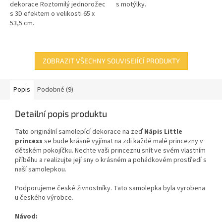
dekorace Roztomilý jednorožec
s motýlky.
s 3D efektem o velikosti 65 x
53,5 cm.
ZOBRAZIT VŠECHNY SOUVISEJÍCÍ PRODUKTY
Popis
Podobné (9)
Detailní popis produktu
Tato originální samolepící dekorace
na zeď
Nápis Little
princess
se bude krásně vyjímat na zdi každé malé princezny v
dětském pokojíčku. Nechte vaši princeznu snít ve svém vlastním
příběhu a realizujte její sny o krásném a pohádkovém prostředí s
naší samolepkou.
Podporujeme české živnostníky. Tato samolepka byla vyrobena
u českého výrobce.
Návod: