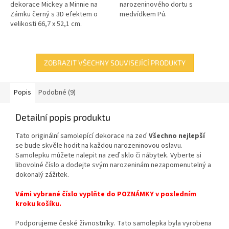
dekorace Mickey a Minnie na
narozeninového dortu s
Zámku černý s 3D efektem o
medvídkem Pú.
velikosti 66,7 x 52,1 cm.
ZOBRAZIT VŠECHNY SOUVISEJÍCÍ PRODUKTY
Popis
Podobné (9)
Detailní popis produktu
Tato originální samolepící dekorace
na zeď
Všechno nejlepší
se bude skvěle hodit na každou narozeninovou oslavu.
Samolepku můžete nalepit na zeď sklo či nábytek. Vyberte si
libovolné číslo a dodejte svým narozeninám nezapomenutelný a
dokonalý zážitek.
Vámi vybrané číslo vyplňte do POZNÁMKY v posledním
kroku košíku.
Podporujeme české živnostníky. Tato samolepka byla vyrobena