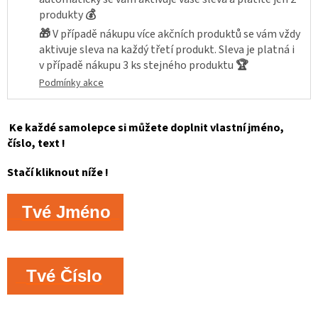
produkty
💰
🎁
V případě nákupu více akčních produktů se vám vždy
aktivuje sleva na každý třetí produkt. Sleva je platná i
v případě nákupu 3 ks stejného produktu
🏆
Podmínky akce
Ke každé samolepce si můžete doplnit vlastní jméno,
číslo, text !
Stačí kliknout níže !
Tvé Jméno
Tvé Číslo