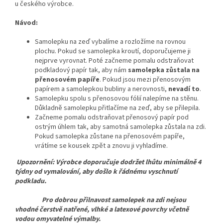
u českého výrobce.
Návod:
Samolepku na zeď vybalíme a rozložíme na rovnou
plochu. Pokud se samolepka kroutí, doporučujeme ji
nejprve vyrovnat. Poté začneme pomalu odstraňovat
podkladový papír tak, aby nám
samolepka zůstala na
přenosovém papíře
. Pokud jsou mezi přenosovým
papírem a samolepkou bubliny a nerovnosti,
nevadí to
.
Samolepku spolu s přenosovou fólií nalepíme na stěnu.
Důkladně samolepku přitlačíme na zeď, aby se přilepila.
Začneme pomalu odstraňovat přenosový papír pod
ostrým úhlem tak, aby samotná samolepka zůstala na zdi.
Pokud samolepka zůstane na přenosovém papíře,
vrátíme se kousek zpět a znovu ji vyhladíme.
Upozornění: Výrobce doporučuje dodržet lhůtu minimálně 4
týdny od vymalování, aby došlo k řádnému vyschnutí
podkladu.
Pro dobrou přilnavost samolepek na zdi nejsou
vhodné čerstvě natřené, vlhké a latexové povrchy včetně
vodou omyvatelné výmalby.