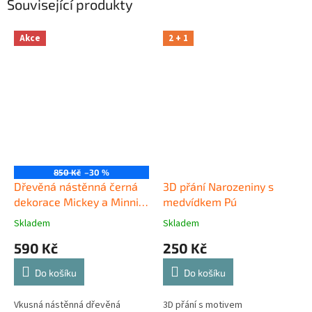
Související produkty
Akce
2 + 1
850 Kč
–30 %
Dřevěná nástěnná černá
3D přání Narozeniny s
dekorace Mickey a Minnie
medvídkem Pú
na Zámku
Skladem
Skladem
590 Kč
250 Kč
Do košíku
Do košíku
Vkusná nástěnná dřevěná
3D přání s motivem