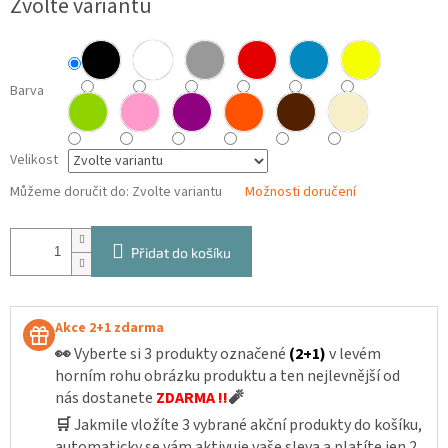
Zvolte variantu
cena:
Barva
Velikost
Můžeme doručit do:
Zvolte variantu
Možnosti doručení
Přidat do košíku
Akce 2+1 zdarma
👀
Vyberte si 3 produkty označené
(2+1)
v levém
horním rohu obrázku produktu a ten nejlevnější od
nás dostanete
ZDARMA !!
🧨
🛒
Jakmile vložíte 3 vybrané akční produkty do košíku,
automaticky se vám aktivuje vaše sleva a platíte jen 2