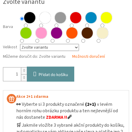
Zvolte variantu
cena:
Barva
Velikost
Můžeme doručit do:
Zvolte variantu
Možnosti doručení
Přidat do košíku
Akce 2+1 zdarma
👀
Vyberte si 3 produkty označené
(2+1)
v levém
horním rohu obrázku produktu a ten nejlevnější od
nás dostanete
ZDARMA !!
🧨
🛒
Jakmile vložíte 3 vybrané akční produkty do košíku,
automaticky se vám aktivuje vaše sleva a platíte jen 2