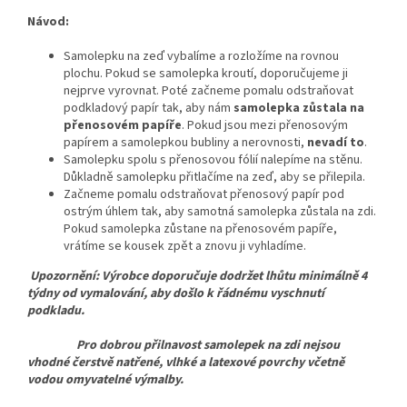
Návod:
Samolepku na zeď vybalíme a rozložíme na rovnou
plochu. Pokud se samolepka kroutí, doporučujeme ji
nejprve vyrovnat. Poté začneme pomalu odstraňovat
podkladový papír tak, aby nám
samolepka zůstala na
přenosovém papíře
. Pokud jsou mezi přenosovým
papírem a samolepkou bubliny a nerovnosti,
nevadí to
.
Samolepku spolu s přenosovou fólií nalepíme na stěnu.
Důkladně samolepku přitlačíme na zeď, aby se přilepila.
Začneme pomalu odstraňovat přenosový papír pod
ostrým úhlem tak, aby samotná samolepka zůstala na zdi.
Pokud samolepka zůstane na přenosovém papíře,
vrátíme se kousek zpět a znovu ji vyhladíme.
Upozornění: Výrobce doporučuje dodržet lhůtu minimálně 4
týdny od vymalování, aby došlo k řádnému vyschnutí
podkladu.
Pro dobrou přilnavost samolepek na zdi nejsou
vhodné čerstvě natřené, vlhké a latexové povrchy včetně
vodou omyvatelné výmalby.