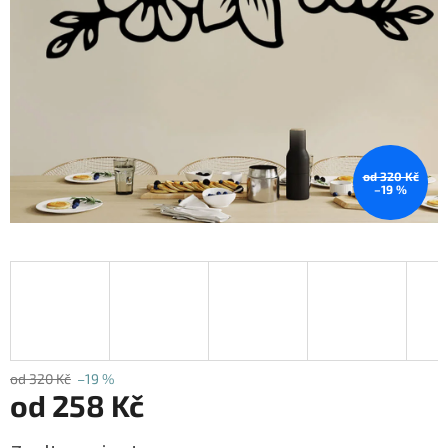
od 320 Kč
–19 %
od 320 Kč
–19 %
od
258 Kč
Měrná