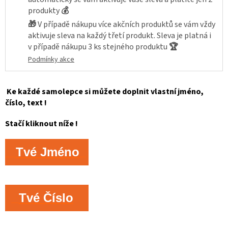
produkty
💰
🎁
V případě nákupu více akčních produktů se vám vždy
aktivuje sleva na každý třetí produkt. Sleva je platná i
v případě nákupu 3 ks stejného produktu
🏆
Podmínky akce
Ke každé samolepce si můžete doplnit vlastní jméno,
číslo, text !
Stačí kliknout níže !
Tvé Jméno
Tvé Číslo