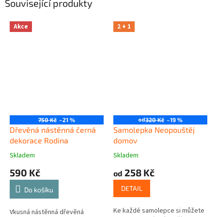
Související produkty
Akce
2 + 1
od
750 Kč
–21 %
320 Kč
–19 %
Dřevěná nástěnná černá
Samolepka Neopouštěj
dekorace Rodina
domov
Skladem
Skladem
590 Kč
258 Kč
od
DETAIL
Do košíku
Ke každé samolepce si můžete
Vkusná nástěnná dřevěná