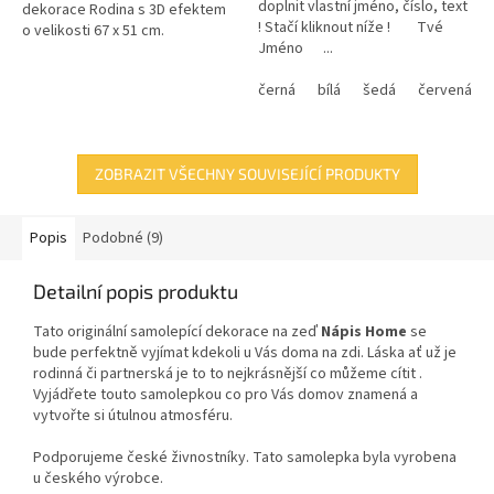
doplnit vlastní jméno, číslo, text
dekorace Rodina s 3D efektem
! Stačí kliknout níže ! Tvé
o velikosti 67 x 51 cm.
Jméno ...
černá
bílá
šedá
červená
ZOBRAZIT VŠECHNY SOUVISEJÍCÍ PRODUKTY
Popis
Podobné (9)
Detailní popis produktu
Tato originální samolepící dekorace
na zeď
Nápis Home
se
bude perfektně vyjímat kdekoli u Vás doma na zdi. Láska ať už je
rodinná či partnerská je to to nejkrásnější co můžeme cítit .
Vyjádřete touto samolepkou co pro Vás domov znamená a
vytvořte si útulnou atmosféru.
Podporujeme české živnostníky. Tato samolepka byla vyrobena
u českého výrobce.