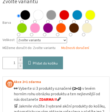
Zvolte variantu
cena:
Barva
Velikost
Můžeme doručit do:
Zvolte variantu
Možnosti doručení
Přidat do košíku
Akce 2+1 zdarma
👀
Vyberte si 3 produkty označené
(2+1)
v levém
horním rohu obrázku produktu a ten nejlevnější od
nás dostanete
ZDARMA !!
🧨
🛒
Jakmile vložíte 3 vybrané akční produkty do košíku,
automaticky se vám aktivuje vaše sleva a platíte jen 2