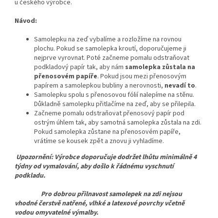
u českého výrobce.
Návod:
Samolepku na zeď vybalíme a rozložíme na rovnou
plochu. Pokud se samolepka kroutí, doporučujeme ji
nejprve vyrovnat. Poté začneme pomalu odstraňovat
podkladový papír tak, aby nám
samolepka zůstala na
přenosovém papíře
. Pokud jsou mezi přenosovým
papírem a samolepkou bubliny a nerovnosti,
nevadí to
.
Samolepku spolu s přenosovou fólií nalepíme na stěnu.
Důkladně samolepku přitlačíme na zeď, aby se přilepila.
Začneme pomalu odstraňovat přenosový papír pod
ostrým úhlem tak, aby samotná samolepka zůstala na zdi.
Pokud samolepka zůstane na přenosovém papíře,
vrátíme se kousek zpět a znovu ji vyhladíme.
Upozornění: Výrobce doporučuje dodržet lhůtu minimálně 4
týdny od vymalování, aby došlo k řádnému vyschnutí
podkladu.
Pro dobrou přilnavost samolepek na zdi nejsou
vhodné čerstvě natřené, vlhké a latexové povrchy včetně
vodou omyvatelné výmalby.