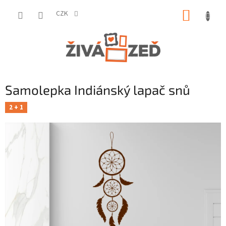
Přejít
NÁKUP
na
CZK
obsah
KOŠÍK
Samolepka Indiánský lapač snů
2 + 1