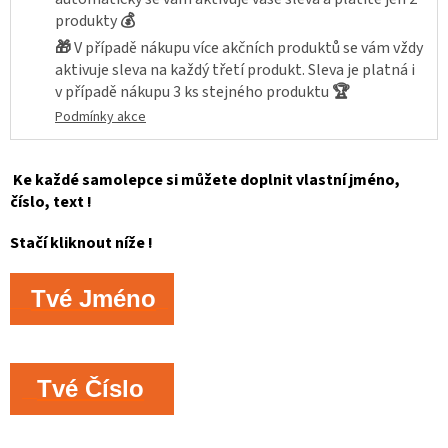
produkty
💰
🎁
V případě nákupu více akčních produktů se vám vždy
aktivuje sleva na každý třetí produkt. Sleva je platná i
v případě nákupu 3 ks stejného produktu
🏆
Podmínky akce
Ke každé samolepce si můžete doplnit vlastní jméno,
číslo, text !
Stačí kliknout níže !
Tvé Jméno
Tvé Číslo