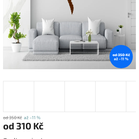
od 350 Kč
až –11 %
od 350 Kč
až –11 %
od
310 Kč
Měrná