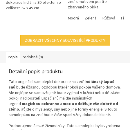
zeď s motivem pestře
dekorace Indián s 3D efektem o
zbarveného pírka.
velikosti 62 x 45 cm.
Modrá
Zelená
Růžová
Fialo
ZOBRAZIT VŠECHNY SOUVISEJÍCÍ PRODUKTY
Popis
Podobné (9)
Detailní popis produktu
Tato originální samolepící dekorace
na zeď
Indiánský lapač
snů
bude úžasnou ozdobou kteréhokoli pokoje Vašeho domova.
Ale nejlépe se samozřejmě bude vyjímat v ložnici nebo dětském
pokoji nad postelí.
Lapač snů má dle indiánských
legend
magickou ochrannou moc a odděluje vše dobré od
zlého
, ať jde o myšlenky, sny nebo jiné formy energie. S touto
samolepkou na zeď bude Vaše spaní vždy dokonale klidné.
Podporujeme české živnostníky. Tato samolepka byla vyrobena