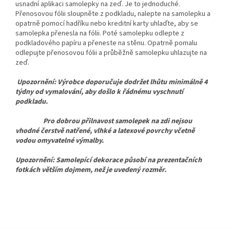
usnadní aplikaci samolepky na zeď. Je to jednoduché.
Přenosovou fólii sloupněte z podkladu, nalepte na samolepku a
opatrně pomocí hadříku nebo kreditní karty uhlaďte, aby se
samolepka přenesla na fólii. Poté samolepku odlepte z
podkladového papíru a přeneste na stěnu. Opatrně pomalu
odlepujte přenosovou fólii a průběžně samolepku uhlazujte na
zeď.
Upozornění: Výrobce doporučuje dodržet lhůtu minimálně 4
týdny od vymalování, aby došlo k řádnému vyschnutí
podkladu.
Pro dobrou přilnavost samolepek na zdi nejsou
vhodné čerstvě natřené, vlhké a latexové povrchy včetně
vodou omyvatelné výmalby.
Upozornění: Samolepící dekorace působí na prezentačních
fotkách větším dojmem, než je uvedený rozměr.
Z