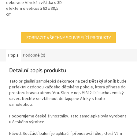
dekorace Africká zvířátka s 3D
efektem o velikosti 62 x 38,5
cm.
ZOBRAZIT VŠECHNY SOUVISEJÍCÍ PRODUKTY
Popis
Podobné (9)
Detailní popis produktu
Tato originální samolepící dekorace
na zeď
Dětský sloník
bude
perfektní ozdobou každého dětského pokoje, která
přinese do
prostoru hravou atmosféru.
Slon je největší žijící suchozemský
savec. Nechte se vtáhnout do tajuplné Afriky s touto
samolepkou.
Podporujeme české živnostníky. Tato samolepka byla vyrobena
u českého výrobce.
Návod: Součástí balení je aplikační přenosová fólie, která Vám