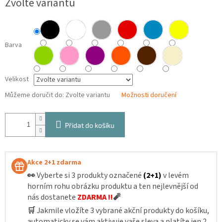
Zvolte variantu
cena:
Barva
Velikost
Můžeme doručit do:
Zvolte variantu
Možnosti doručení
Přidat do košíku
Akce 2+1 zdarma
👀
Vyberte si 3 produkty označené
(2+1)
v levém
horním rohu obrázku produktu a ten nejlevnější od
nás dostanete
ZDARMA !!
🧨
🛒
Jakmile vložíte 3 vybrané akční produkty do košíku,
automaticky se vám aktivuje vaše sleva a platíte jen 2