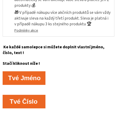
produkty
💰
🎁
V případě nákupu více akčních produktů se vám vždy
aktivuje sleva na každý třetí produkt. Sleva je platná i
v případě nákupu 3 ks stejného produktu
🏆
Podmínky akce
Ke každé samolepce si můžete doplnit vlastní jméno,
číslo, text !
Stačí kliknout níže !
Tvé Jméno
Tvé Číslo