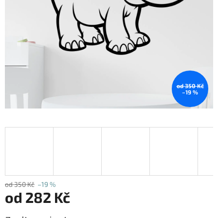
od 350 Kč
–19 %
od 350 Kč
–19 %
od
282 Kč
Měrná