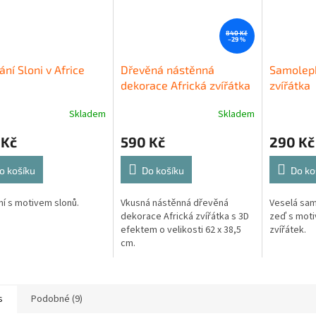
840 Kč
–29 %
ání Sloni v Africe
Dřevěná nástěnná
Samolep
dekorace Africká zvířátka
zvířátka
Skladem
Skladem
 Kč
590 Kč
290 Kč
o košíku
Do košíku
Do ko
ní s motivem slonů.
Vkusná nástěnná dřevěná
Veselá sam
dekorace Africká zvířátka s 3D
zeď s mot
efektem o velikosti 62 x 38,5
zvířátek.
cm.
s
Podobné (9)