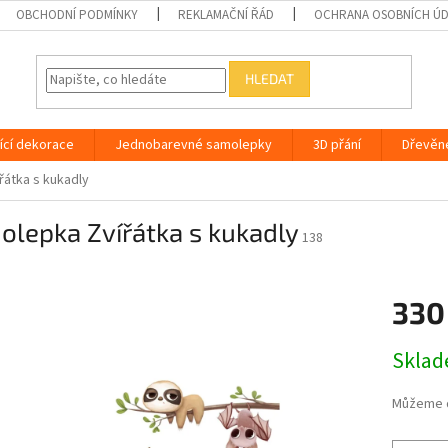
OBCHODNÍ PODMÍNKY
REKLAMAČNÍ ŘÁD
OCHRANA OSOBNÍCH Ú
HLEDAT
ící dekorace
Jednobarevné samolepky
3D přání
Dřevěn
átka s kukadly
lepka Zvířátka s kukadly
138
330
Měrná
Skla
cena:
Můžeme d