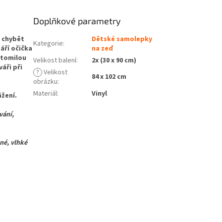
Doplňkové parametry
 chybět
Dětské samolepky
Kategorie
:
áří očička
na zeď
ztomilou
Velikost balení
:
2x (30 x 90 cm)
áři při
?
Velikost
84 x 102 cm
obrázku
:
Materiál
:
Vinyl
žení.
vání,
é, vlhké