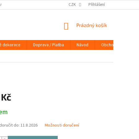
DAJŮ
DOPRAVA / PLATBA
NÁVOD
CZK
Přihlášení
KONTAKTY
PRAVIDLA 
NÁKUPNÍ
Prázdný košík
KOŠÍK
é dekorace
Doprava / Platba
Návod
Obchodní podmínky
 Kč
dem
oručit do:
11.8.2026
Možnosti doručení