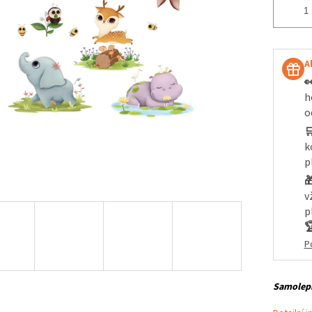
A

h
o

k
p

v
p

P
Samolepí