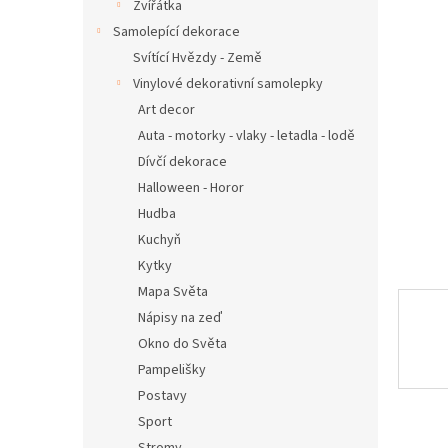
n
Zvířátka
e
Samolepící dekorace
l
Svítící Hvězdy - Země
Vinylové dekorativní samolepky
Art decor
Auta - motorky - vlaky - letadla - lodě
Dívčí dekorace
Halloween - Horor
Hudba
Kuchyň
Kytky
Mapa Světa
Nápisy na zeď
Okno do Světa
Pampelišky
Postavy
Sport