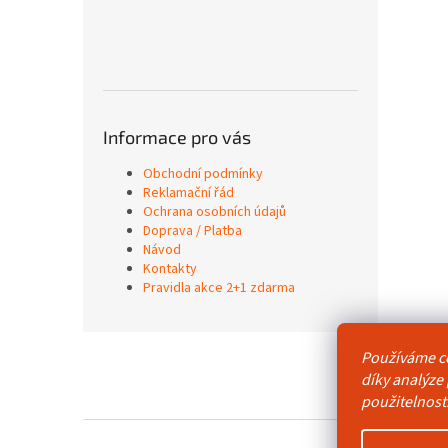
Informace pro vás
Obchodní podmínky
Reklamační řád
Ochrana osobních údajů
Doprava / Platba
Návod
Kontakty
Pravidla akce 2+1 zdarma
Z
Používáme c
á
Obchodní p
díky analýze
p
použitelnost
a
t