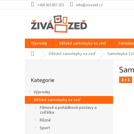
Přejít
+420 603 857 253
info@zivazed.cz
na
obsah
Výprodej
Dětské samolepky na zeď
Samolep
Domů
Dětské samolepky na zeď
Samolepka Zvíř
P
Samo
o
Přeskočit
s
Kategorie
kategorie
2 + 1
t
r
Výprodej
a
Dětské samolepky na zeď
n
Filmové a pohádkové postavy a
n
zvířátka
í
Různé
p
Sport
a