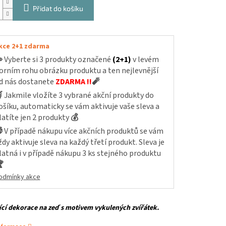
Přidat do košíku
kce 2+1 zdarma

Vyberte si 3 produkty označené
(2+1)
v levém
orním rohu obrázku produktu a ten nejlevnější
d nás dostanete
ZDARMA !!
🧨

Jakmile vložíte 3 vybrané akční produkty do
ošíku, automaticky se vám aktivuje vaše sleva a
latíte jen 2 produkty
💰

V případě nákupu více akčních produktů se vám
ždy aktivuje sleva na každý třetí produkt. Sleva je
latná i v případě nákupu 3 ks stejného produktu

odmínky akce
cí dekorace na zeď
s motivem vykulených zvířátek.