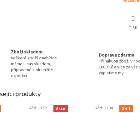
Detailní 
TISK
Zboží skladem
Doprava zdarma
Veškeré zboží v nabídce
Při nákupu zboží v ho
máme u nás skladem,
1000 Kč a více za vás
připravené k okamžité
zaplatíme my!
expedici.
sející produkty
Kód:
1152
Kód:
2204
Akce
2 + 1