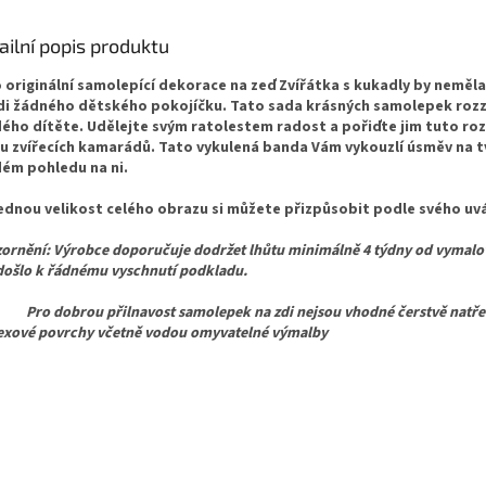
ailní popis produktu
 originální samolepící dekorace na zeď Zvířátka s kukadly
by neměla
di žádného dětského pokojíčku. Tato sada krásných samolepek rozz
ého dítěte. Udělejte svým ratolestem radost a pořiďte jim tuto ro
u zvířecích kamarádů. Tato vykulená banda Vám vykouzlí úsměv na tv
ém pohledu na ni.
ednou velikost celého obrazu si můžete přizpůsobit podle svého uvá
ornění: Výrobce doporučuje dodržet lhůtu minimálně 4 týdny od vymalo
došlo k řádnému vyschnutí podkladu.
dobrou přilnavost samolepek na zdi nejsou vhodné čerstvě natřen
texové povrchy včetně vodou omyvatelné výmalby