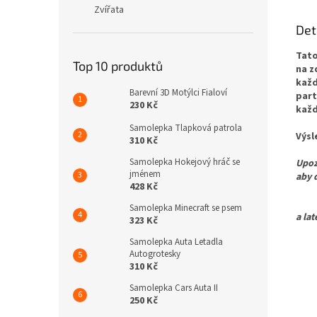
Zvířata
Det
Tato
Top 10 produktů
na z
každ
Barevní 3D Motýlci Fialoví
part
230 Kč
každ
Samolepka Tlapková patrola
Výsl
310 Kč
Samolepka Hokejový hráč se
Upoz
jménem
aby 
428 Kč
Pro 
Samolepka Minecraft se psem
a la
323 Kč
Samolepka Auta Letadla
Autogrotesky
310 Kč
Samolepka Cars Auta II
250 Kč