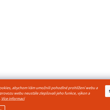
ookies, abychom Vám umožnili pohodlné prohlížení webu a
odmínky
Reklamační řád
Ochrana osobních údajů
Kontakty
Pravidla akc
 provozu webu neustále zlepšovali jeho funkce, výkon a
.
Více informací