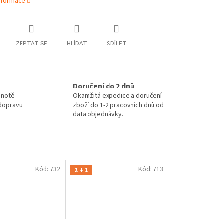
informace
ZEPTAT SE
HLÍDAT
SDÍLET
Doručení do 2 dnů
dnotě
Okamžitá expedice a doručení
 dopravu
zboží do 1-2 pracovních dnů od
data objednávky.
Kód:
732
Kód:
713
2 + 1