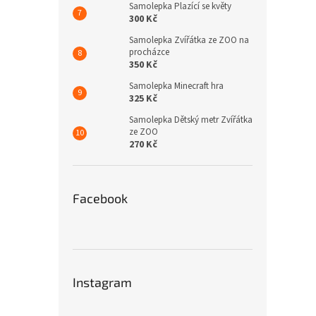
Samolepka Plazící se květy
300 Kč
Samolepka Zvířátka ze ZOO na
procházce
350 Kč
Samolepka Minecraft hra
325 Kč
Samolepka Dětský metr Zvířátka
ze ZOO
270 Kč
Facebook
Instagram