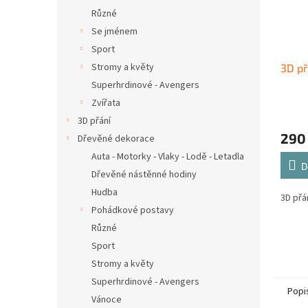
Různé
Se jménem
Sport
Stromy a květy
3D př
Superhrdinové - Avengers
Zvířata
3D přání
290
Dřevěné dekorace
Auta - Motorky - Vlaky - Lodě - Letadla
D
Dřevěné nástěnné hodiny
Hudba
3D přá
Pohádkové postavy
Různé
Sport
Stromy a květy
Superhrdinové - Avengers
Popi
Vánoce