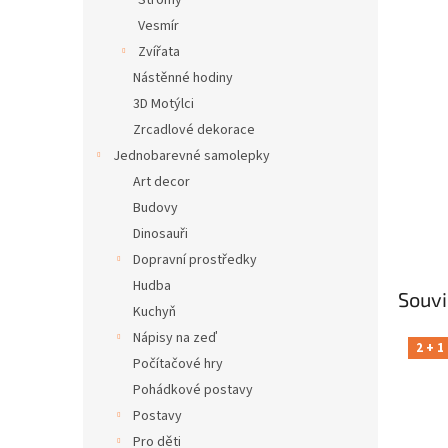
Stromy
Vesmír
Zvířata
Nástěnné hodiny
3D Motýlci
Zrcadlové dekorace
Jednobarevné samolepky
Art decor
Budovy
Dinosauři
Dopravní prostředky
Hudba
Souvi
Kuchyň
Nápisy na zeď
2 + 1
Počítačové hry
Pohádkové postavy
Postavy
Pro děti