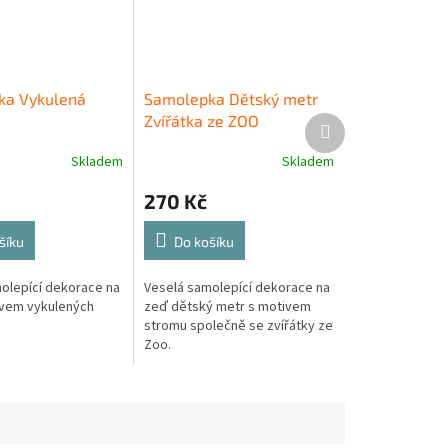
ka Vykulená
Samolepka Dětský metr
Zvířátka ze ZOO
Další
produkt
Skladem
Skladem
270 Kč
šíku
Do košíku
olepící dekorace na
Veselá samolepící dekorace na
ivem vykulených
zeď dětský metr s motivem
stromu společně se zvířátky ze
Zoo.