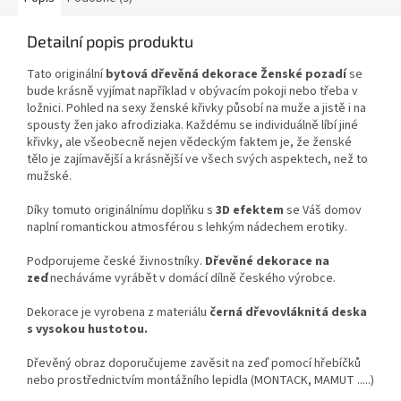
Detailní popis produktu
Tato originální
bytová dřevěná dekorace Ženské pozadí
se
bude krásně vyjímat například v obývacím pokoji nebo třeba v
ložnici. Pohled na sexy ženské křivky působí na muže a jistě i na
spousty žen jako afrodiziaka. Každému se individuálně líbí jiné
křivky, ale všeobecně nejen vědeckým faktem je, že ženské
tělo je zajímavější a krásnější ve všech svých aspektech, než to
mužské.
Díky tomuto originálnímu doplňku s
3D efektem
se Váš domov
naplní romantickou atmosférou s lehkým nádechem erotiky.
Podporujeme české živnostníky.
Dřevěné dekorace
na
zeď
necháváme vyrábět v domácí dílně českého výrobce.
Dekorace je vyrobena z materiálu
černá dřevovláknitá deska
s vysokou hustotou.
Dřevěný obraz doporučujeme zavěsit na zeď pomocí hřebíčků
nebo prostřednictvím montážního lepidla (MONTACK, MAMUT .....)