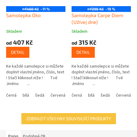
od
od
460 Kč
–11 %
390 Kč
–19 %
Samolepka Oko
Samolepka Carpe Diem
(Užívej dne)
Skladem
Skladem
407 Kč
315 Kč
od
od
DETAIL
DETAIL
Ke každé samolepce si můžete
Ke každé samolepce si můžete
doplnit vlastní jméno, číslo, text
doplnit vlastní jméno, číslo, text
! Stačí kliknout níže ! Tvé
! Stačí kliknout níže ! Tvé
Jméno ...
Jméno ...
černá
bílá
šedá
červená
modrá
černá
bílá
žlutá
šedá
zelená
červená
růžová
ZOBRAZIT VŠECHNY SOUVISEJÍCÍ PRODUKTY
Popis
Podobné (9)