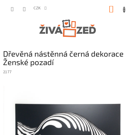
Přejít
NÁKUP
na
CZK
obsah
KOŠÍK
Dřevěná nástěnná černá dekorace
Ženské pozadí
2177