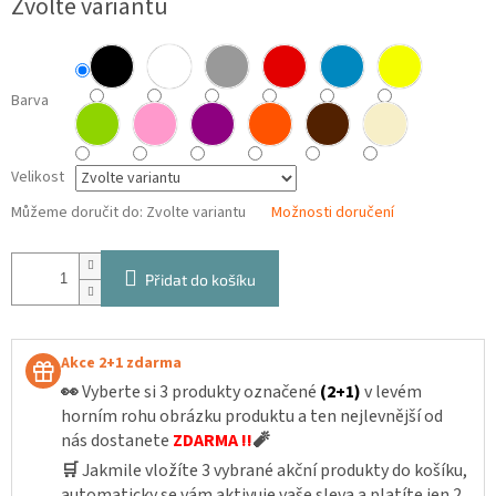
Zvolte variantu
cena:
Barva
Velikost
Můžeme doručit do:
Zvolte variantu
Možnosti doručení
Přidat do košíku
Akce 2+1 zdarma
👀
Vyberte si 3 produkty označené
(2+1)
v levém
horním rohu obrázku produktu a ten nejlevnější od
nás dostanete
ZDARMA !!
🧨
🛒
Jakmile vložíte 3 vybrané akční produkty do košíku,
automaticky se vám aktivuje vaše sleva a platíte jen 2