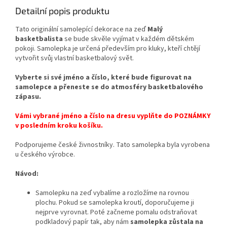
Detailní popis produktu
Tato originální samolepící dekorace
na zeď
Malý
basketbalista
se bude skvěle vyjímat v každém dětském
pokoji.
Samolepka
je
určená
především
pro
kluky
,
kteří
chtějí
vytvořit
svůj
vlastní
basketbalový svět.
Vyberte si své jméno a
číslo, které bude figurovat na
samolepce a
přeneste se do atmosféry basketbalového
zápasu.
Vámi vybrané jméno a číslo na dresu vyplňte do POZNÁMKY
v posledním kroku košíku.
Podporujeme české živnostníky. Tato samolepka byla vyrobena
u českého výrobce.
Návod:
Samolepku na zeď vybalíme a rozložíme na rovnou
plochu. Pokud se samolepka kroutí, doporučujeme ji
nejprve vyrovnat. Poté začneme pomalu odstraňovat
podkladový papír tak, aby nám
samolepka zůstala na