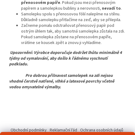
přenosovém papíře
. Pokud jsou mezi přenosovým
papírem a samolepkou bubliny a nerovnosti,
nevadí to
.
Samolepku spolu s přenosovou fólií nalepíme na stěnu.
Důkladně samolepku přitlačíme na zeď, aby se přilepila.
Začneme pomalu odstraňovat přenosový papír pod
ostrým úhlem tak, aby samotná samolepka zůstala na zdi.
Pokud samolepka zůstane na přenosovém papíře,
vrátíme se kousek zpět a znovu ji vyhladíme.
Upozornění: Výrobce doporučuje dodržet lhůtu minimálně 4
týdny od vymalování, aby došlo k řádnému vyschnutí
podkladu.
Pro dobrou přilnavost samolepek na zdi nejsou
vhodné čerstvě natřené, vlhké a latexové povrchy včetně
vodou omyvatelné výmalby.
Z
á
Obchodní podmínky
Reklamační řád
Ochrana osobních údajů
p