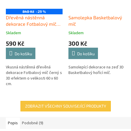
840 Kč
–29 %
Dřevěná nástěnná
Samolepka Basketbalový
dekorace Fotbalový míč
míč
černý
Skladem
Skladem
590 Kč
300 Kč
Do košíku
Do košíku
Vkusná nástěnná dřevěná
Samolepící dekorace na zeď 3D
dekorace Fotbalový míč černý s
Basketbalový hořící míč.
3D efektem o velikosti 60 x 60
cm.
ZOBRAZIT VŠECHNY SOUVISEJÍCÍ PRODUKTY
Popis
Podobné (9)