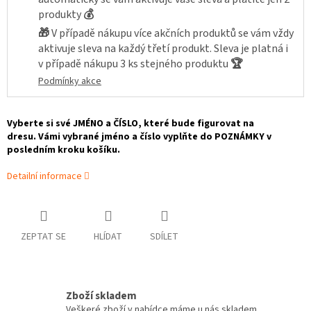
produkty
💰
🎁
V případě nákupu více akčních produktů se vám vždy
aktivuje sleva na každý třetí produkt. Sleva je platná i
v případě nákupu 3 ks stejného produktu
🏆
Podmínky akce
Vyberte si své JMÉNO a
ČÍSLO, které bude figurovat na
dresu. Vámi vybrané jméno a číslo vyplňte do POZNÁMKY v
posledním kroku košíku.
Detailní informace
ZEPTAT SE
HLÍDAT
SDÍLET
Zboží skladem
Veškeré zboží v nabídce máme u nás skladem,