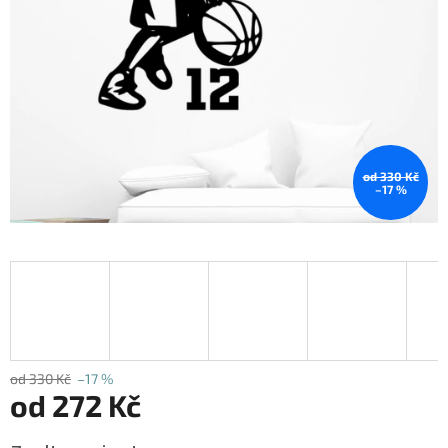
od 330 Kč
–17 %
od 330 Kč
–17 %
od
272 Kč
Měrná