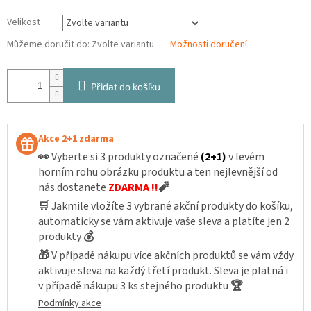
Velikost
Můžeme doručit do:
Zvolte variantu
Možnosti doručení
Přidat do košíku
Akce 2+1 zdarma
👀
Vyberte si 3 produkty označené
(2+1)
v levém
horním rohu obrázku produktu a ten nejlevnější od
nás dostanete
ZDARMA !!
🧨
🛒
Jakmile vložíte 3 vybrané akční produkty do košíku,
automaticky se vám aktivuje vaše sleva a platíte jen 2
produkty
💰
🎁
V případě nákupu více akčních produktů se vám vždy
aktivuje sleva na každý třetí produkt. Sleva je platná i
v případě nákupu 3 ks stejného produktu
🏆
Podmínky akce