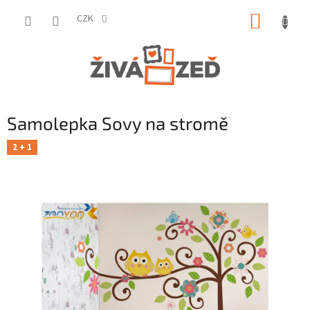
Přejít
NÁKUP
na
CZK
obsah
KOŠÍK
Samolepka Sovy na stromě
2 + 1