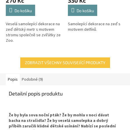
270 Kč
330 Kč
Do košíku
Do košíku
Veselá samolepící dekorace na
Samolepící dekorace na zeď s
zeď dětský metr s motivem
motivem delfínů.
stromu společně se zvířátky ze
Zoo.
ZOBRAZIT VŠECHNY SOUVISEJÍCÍ PRODUKTY
Popis
Podobné (9)
Detailní popis produktu
Že by byla sova noční pták? Že by mohla v noci dávat
bacha na strašidla? Že by veselá samolepka a dobrý
příběh zaručili klidné dětské usínání? Nabízí se poslední