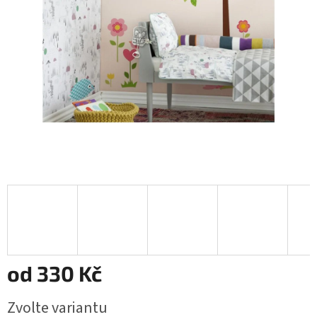
od
330 Kč
Měrná
Zvolte variantu
cena: