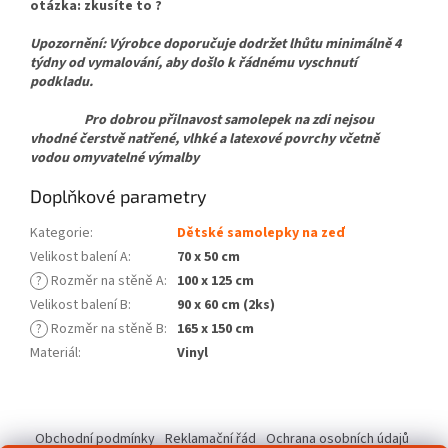
otázka: zkusíte to ?
Upozornění: Výrobce doporučuje dodržet lhůtu minimálně 4
týdny od vymalování, aby došlo k řádnému vyschnutí
podkladu.
Pro dobrou přilnavost samolepek na zdi nejsou
vhodné čerstvě natřené, vlhké a latexové povrchy včetně
vodou omyvatelné výmalby
Doplňkové parametry
Kategorie
:
Dětské samolepky na zeď
Velikost balení A
:
70 x 50 cm
?
Rozměr na stěně A
:
100 x 125 cm
Velikost balení B
:
90 x 60 cm (2ks)
?
Rozměr na stěně B
:
165 x 150 cm
Materiál
:
Vinyl
Z
á
Obchodní podmínky
Reklamační řád
Ochrana osobních údajů