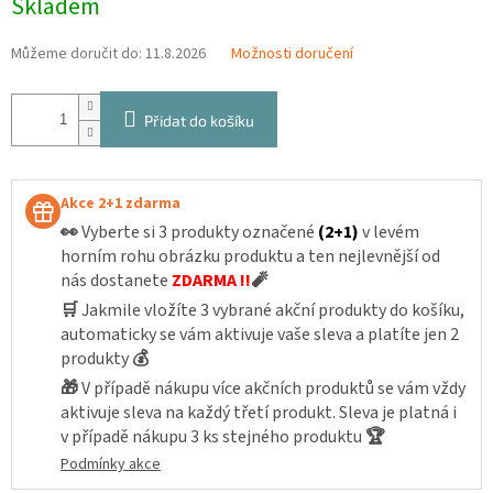
Skladem
cena:
Můžeme doručit do:
11.8.2026
Možnosti doručení
Přidat do košíku
Akce 2+1 zdarma
👀
Vyberte si 3 produkty označené
(2+1)
v levém
horním rohu obrázku produktu a ten nejlevnější od
nás dostanete
ZDARMA !!
🧨
🛒
Jakmile vložíte 3 vybrané akční produkty do košíku,
automaticky se vám aktivuje vaše sleva a platíte jen 2
produkty
💰
🎁
V případě nákupu více akčních produktů se vám vždy
aktivuje sleva na každý třetí produkt. Sleva je platná i
v případě nákupu 3 ks stejného produktu
🏆
Podmínky akce