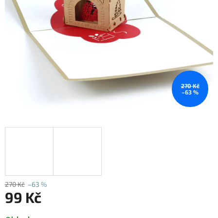
270 Kč
–63 %
270 Kč
–63 %
99 Kč
Měrná