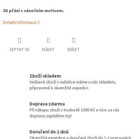
3D přání s vánočním motivem.
Detailní informace
ZEPTAT SE
HLÍDAT
SDÍLET
Zboží skladem
Veškeré zboží v nabídce máme u nás skladem,
připravené k okamžité expedici.
Doprava zdarma
Při nákupu zboží v hodnotě 1000 Kč a více za vás
dopravu zaplatíme my!
Doručení do 2 dnů
Okamžitá expedice a doručení zboží do 1-2 pracovních