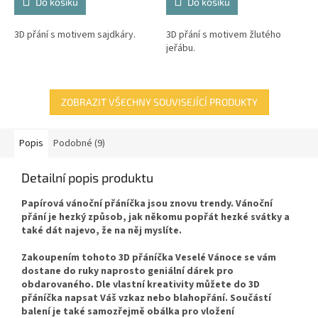
Do košíku
Do košíku
3D přání s motivem sajdkáry.
3D přání s motivem žlutého
jeřábu.
ZOBRAZIT VŠECHNY SOUVISEJÍCÍ PRODUKTY
Popis
Podobné (9)
Detailní popis produktu
Papírová vánoční přáníčka jsou znovu trendy. Vánoční
přání je hezký způsob, jak někomu popřát hezké svátky a
také dát najevo, že na něj myslíte.
Zakoupením tohoto 3D přáníčka Veselé Vánoce se vám
dostane do ruky naprosto geniální dárek pro
obdarovaného. Dle vlastní kreativity můžete do 3D
přáníčka napsat Váš vzkaz nebo blahopřání. Součástí
balení je také samozřejmě obálka pro vložení