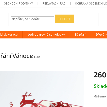
OBCHODNÍ PODMÍNKY
REKLAMAČNÍ ŘÁD
OCHRANA OSOBNÍCH Ú
HLEDAT
ící dekorace
Jednobarevné samolepky
3D přání
Dřevěn
přání Vánoce
1165
260
Měrná
Skla
cena:
Můžeme d