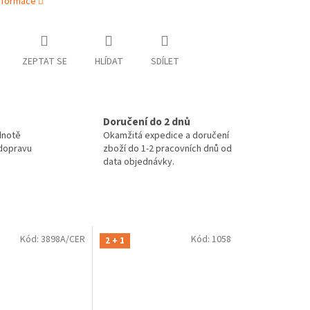
informace
ZEPTAT SE
HLÍDAT
SDÍLET
Doručení do 2 dnů
dnotě
Okamžitá expedice a doručení
 dopravu
zboží do 1-2 pracovních dnů od
data objednávky.
Kód:
3898A/CER
Kód:
1058
2 + 1