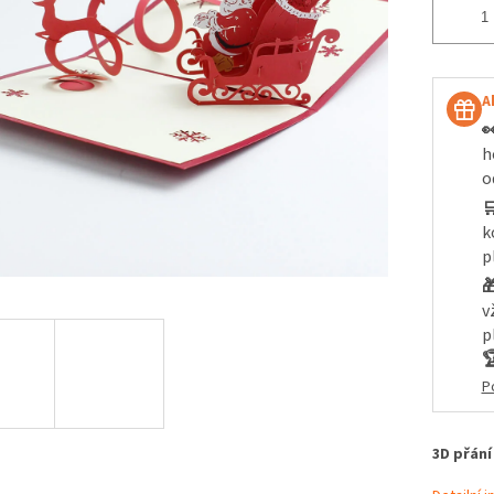
A

h
o

k
p

v
p

P
3D přání