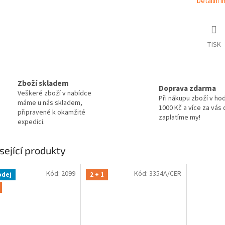
Detailní 
TISK
Zboží skladem
Doprava zdarma
Veškeré zboží v nabídce
Při nákupu zboží v ho
máme u nás skladem,
1000 Kč a více za vás
připravené k okamžité
zaplatíme my!
expedici.
sející produkty
Kód:
2099
Kód:
3354A/CER
odej
2 + 1