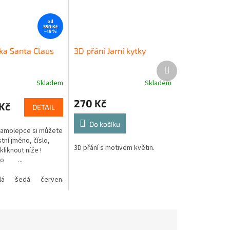
od
350 Kč
–19 %
a Santa Claus
3D přání Jarní kytky
Další
produkt
Skladem
Skladem
270 Kč
Kč
DETAIL
Do košíku
samolepce si můžete
stní jméno, číslo,
3D přání s motivem květin.
í kliknout níže !
no ...
lá
žlutá
šedá
zelená
červená
růžová
modrá
fialová
žlutá
oranžová
zelená
hnědá
růžová
béžová
fialová
o