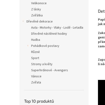
Velikonoce
Z lásky
Det
Zvířátka
Papí
Dřevěné dekorace
jak 
Auta - Motorky - Vlaky - Lodě - Letadla
Zako
Dřevěné nástěnné hodiny
geni
Hudba
přán
Pohádkové postavy
samo
Různé
Sport
Zapo
Stromy a květy
li n
Superhrdinové - Avengers
Vánoce
Zvířata
Top 10 produktů