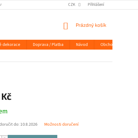
DAJŮ
DOPRAVA / PLATBA
NÁVOD
CZK
Přihlášení
KONTAKTY
PRAVIDLA 
NÁKUPNÍ
Prázdný košík
KOŠÍK
é dekorace
Doprava / Platba
Návod
Obchodní podmínky
 Kč
dem
oručit do:
10.8.2026
Možnosti doručení