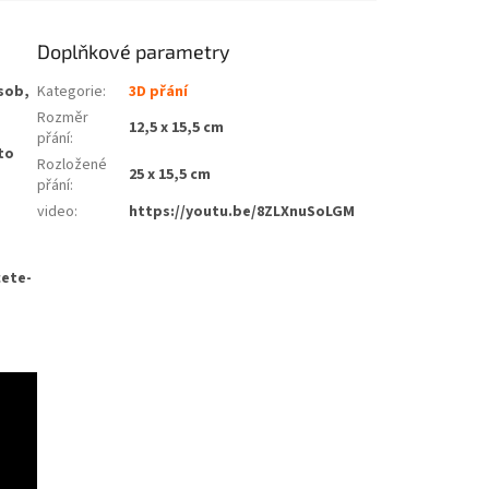
Doplňkové parametry
ůsob,
Kategorie
:
3D přání
Rozměr
12,5 x 15,5 cm
přání
:
to
Rozložené
25 x 15,5 cm
přání
:
video
:
https://youtu.be/8ZLXnuSoLGM
cete-