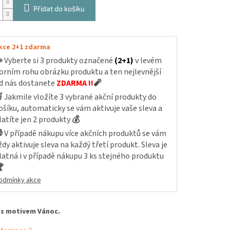
Přidat do košíku
kce 2+1 zdarma

Vyberte si 3 produkty označené
(2+1)
v levém
orním rohu obrázku produktu a ten nejlevnější
d nás dostanete
ZDARMA !!
🧨

Jakmile vložíte 3 vybrané akční produkty do
ošíku, automaticky se vám aktivuje vaše sleva a
latíte jen 2 produkty
💰

V případě nákupu více akčních produktů se vám
ždy aktivuje sleva na každý třetí produkt. Sleva je
latná i v případě nákupu 3 ks stejného produktu

odmínky akce
 s motivem Vánoc.