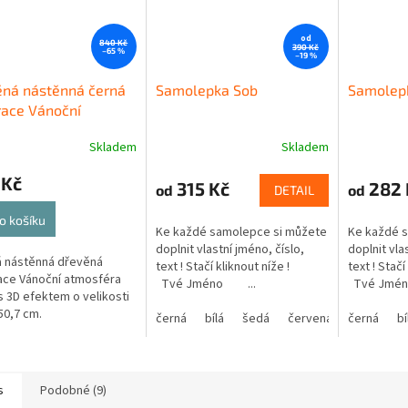
od
840 Kč
390 Kč
–65 %
–19 %
ěná nástěnná černá
Samolepka Sob
Samolepk
race Vánoční
sféra
Skladem
Skladem
 Kč
315 Kč
282 
od
od
DETAIL
o košíku
Ke každé samolepce si můžete
Ke každé 
doplnit vlastní jméno, číslo,
doplnit vla
 nástěnná dřevěná
text ! Stačí kliknout níže !
text ! Stač
ce Vánoční atmosféra
Tvé Jméno ...
Tvé Jmé
s 3D efektem o velikosti
 50,7 cm.
černá
bílá
šedá
červená
černá
modrá
bí
s
Podobné (9)