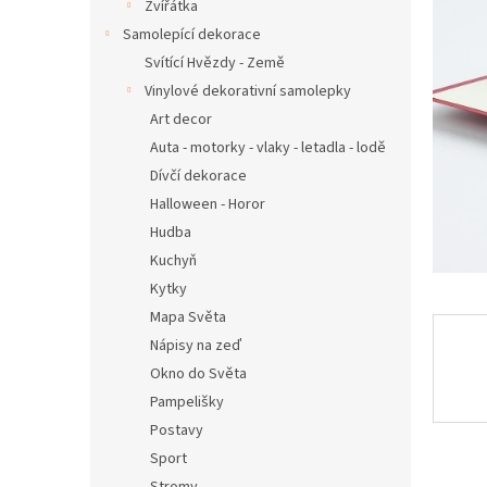
n
Zvířátka
e
Samolepící dekorace
l
Svítící Hvězdy - Země
Vinylové dekorativní samolepky
Art decor
Auta - motorky - vlaky - letadla - lodě
Dívčí dekorace
Halloween - Horor
Hudba
Kuchyň
Kytky
Mapa Světa
Nápisy na zeď
Okno do Světa
Pampelišky
Postavy
Sport