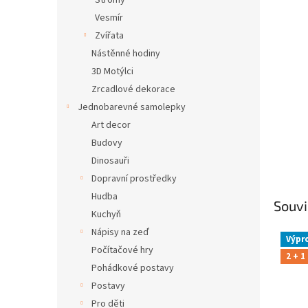
Stromy
Vesmír
Zvířata
Nástěnné hodiny
3D Motýlci
Zrcadlové dekorace
Jednobarevné samolepky
Art decor
Budovy
Dinosauři
Dopravní prostředky
Hudba
Souvi
Kuchyň
Nápisy na zeď
Výpr
Počítačové hry
2 + 1
Pohádkové postavy
Postavy
Pro děti