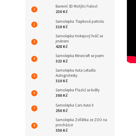
Barevní 3D Motýlci Fialoví
230 Kč
Samolepka Tlapková patrola
310 Kč
Samolepka Hokejový hráč se
jménem
428 Kč
Samolepka Minecraft se psem
323 Kč
Samolepka Auta Letadla
Autogrotesky
310 Kč
Samolepka Plazící se květy
300 Kč
Samolepka Cars Auta II
250 Kč
Samolepka Zvířátka ze ZOO na
procházce
350 Kč