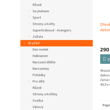
Různé
Se jménem
Sport
Stromy a květy
Dřev
deko
Superhrdinové - Avengers
atmo
Zvířata
3D přání
290
Den matek
Halloween
D
Narození dítěte
Narozeniny
Vkusná
Pohádky
dekora
černá 
Pro děti
49,9 x
Různé
Stromy a květiny
Svatba
Popi
Vánoce