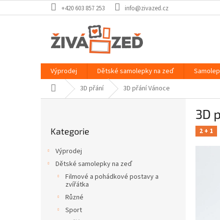
Přejít
+420 603 857 253
info@zivazed.cz
na
obsah
Výprodej
Dětské samolepky na zeď
Samolep
Domů
3D přání
3D přání Vánoce
P
3D 
o
Přeskočit
s
Kategorie
kategorie
2 + 1
t
r
Výprodej
a
Dětské samolepky na zeď
n
Filmové a pohádkové postavy a
n
zvířátka
í
Různé
p
Sport
a