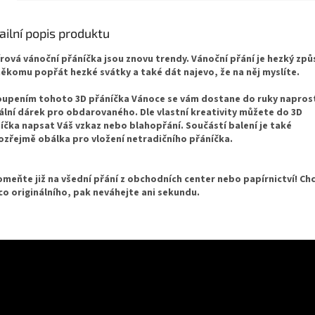
ailní popis produktu
rová vánoční přáníčka jsou znovu trendy. Vánoční přání je hezký zp
někomu popřát hezké svátky a také dát najevo, že na něj myslíte.
upením tohoto 3D přáníčka Vánoce se vám dostane do ruky napros
ální dárek pro obdarovaného. Dle vlastní kreativity můžete do 3D
íčka napsat Váš vzkaz nebo blahopřání. Součástí balení je také
zřejmě obálka pro vložení netradičního přáníčka.
meňte již na všední přání z obchodních center nebo papírnictví! Ch
ěco originálního, pak neváhejte ani sekundu.