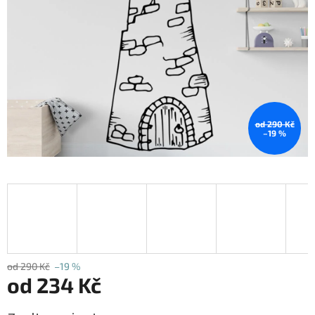
od 290 Kč
–19 %
od 290 Kč
–19 %
od
234 Kč
Měrná