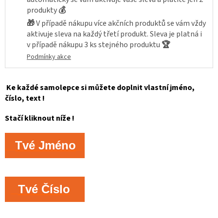
produkty
💰
🎁
V případě nákupu více akčních produktů se vám vždy
aktivuje sleva na každý třetí produkt. Sleva je platná i
v případě nákupu 3 ks stejného produktu
🏆
Podmínky akce
Ke každé samolepce si můžete doplnit vlastní jméno,
číslo, text !
Stačí kliknout níže !
Tvé Jméno
Tvé Číslo