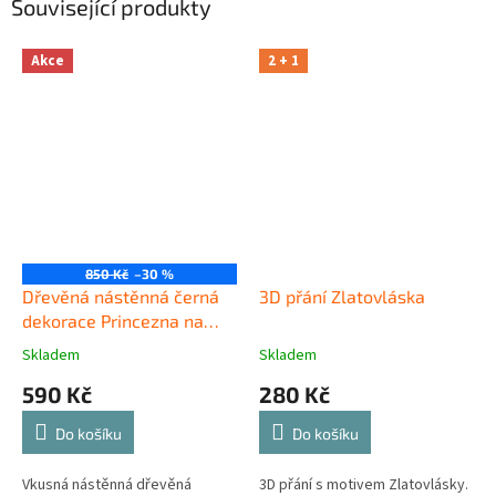
Související produkty
Akce
2 + 1
850 Kč
–30 %
Dřevěná nástěnná černá
3D přání Zlatovláska
dekorace Princezna na
Zámku
Skladem
Skladem
590 Kč
280 Kč
Do košíku
Do košíku
Vkusná nástěnná dřevěná
3D přání s motivem Zlatovlásky.