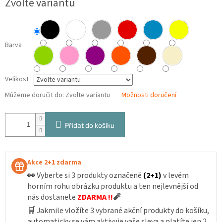
Zvolte variantu
cena:
Barva
Velikost
Můžeme doručit do:
Zvolte variantu
Možnosti doručení
Přidat do košíku
Akce 2+1 zdarma
👀
Vyberte si 3 produkty označené
(2+1)
v levém
horním rohu obrázku produktu a ten nejlevnější od
nás dostanete
ZDARMA !!
🧨
🛒
Jakmile vložíte 3 vybrané akční produkty do košíku,
automaticky se vám aktivuje vaše sleva a platíte jen 2