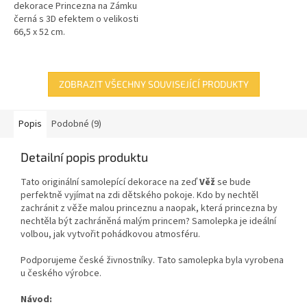
dekorace Princezna na Zámku
černá s 3D efektem o velikosti
66,5 x 52 cm.
ZOBRAZIT VŠECHNY SOUVISEJÍCÍ PRODUKTY
Popis
Podobné (9)
Detailní popis produktu
Tato originální samolepící dekorace
na zeď
Věž
se bude
perfektně vyjímat na zdi dětského pokoje. Kdo by nechtěl
zachránit z věže malou princeznu a naopak, která princezna by
nechtěla být zachráněná malým princem? Samolepka je ideální
volbou, jak vytvořit pohádkovou atmosféru.
Podporujeme české živnostníky. Tato samolepka byla vyrobena
u českého výrobce.
Návod: