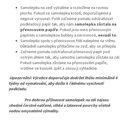
Samolepku na zeď vybalíme a rozložíme na rovnou
plochu. Pokud se samolepka kroutí, doporučujeme ji
nejprve vyrovnat. Poté začneme pomalu odstraňovat
podkladový papír tak, aby nám
samolepka zůstala na
přenosovém papíře
. Pokud jsou mezi přenosovým
papírem a samolepkou bubliny a nerovnosti,
nevadí to
.
Samolepku spolu s přenosovou fólií nalepíme na stěnu.
Důkladně samolepku přitlačíme na zeď, aby se přilepila.
Začneme pomalu odstraňovat přenosový papír pod
ostrým úhlem tak, aby samotná samolepka zůstala na zdi.
Pokud samolepka zůstane na přenosovém papíře,
vrátíme se kousek zpět a znovu ji vyhladíme.
Upozornění: Výrobce doporučuje dodržet lhůtu minimálně 4
týdny od vymalování, aby došlo k řádnému vyschnutí
podkladu.
Pro dobrou přilnavost samolepek na zdi nejsou
vhodné čerstvě natřené, vlhké a latexové povrchy včetně
vodou omyvatelné výmalby.