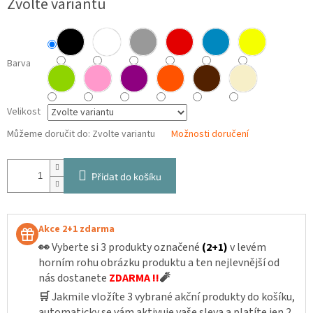
Zvolte variantu
cena:
Barva
Velikost
Můžeme doručit do:
Zvolte variantu
Možnosti doručení
Přidat do košíku
Akce 2+1 zdarma
👀
Vyberte si 3 produkty označené
(2+1)
v levém
horním rohu obrázku produktu a ten nejlevnější od
nás dostanete
ZDARMA !!
🧨
🛒
Jakmile vložíte 3 vybrané akční produkty do košíku,
automaticky se vám aktivuje vaše sleva a platíte jen 2