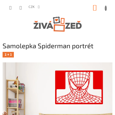
Přejít
NÁKUP
na
CZK
obsah
KOŠÍK
Samolepka Spiderman portrét
2 + 1