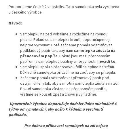
Podporujeme české živnostníky. Tato samolepka byla vyrobena
u českého výrobce.
Návod:
Samolepku na zeď vybalíme a rozložíme na rovnou
plochu. Pokud se samolepka kroutí, doporučujeme ji
nejprve vyrovnat. Poté začneme pomalu odstraňovat
podkladový papír tak, aby nám
samolepka zůstala na
přenosovém papíře
. Pokud jsou mezi přenosovým
papírem a samolepkou bubliny a nerovnosti,
nevadí to
.
Samolepku spolu s přenosovou fólií nalepíme na stěnu.
Důkladně samolepku přitlačíme na zeď, aby se přilepila.
Začneme pomalu odstraňovat přenosový papír pod
ostrým úhlem tak, aby samotná samolepka zůstala na zdi.
Pokud samolepka zůstane na přenosovém papíře,
vrátíme se kousek zpět a znovu ji vyhladíme.
Upozornění: Výrobce doporučuje dodržet lhůtu minimálně 4
týdny od vymalování, aby došlo k řádnému vyschnutí
podkladu.
Pro dobrou přilnavost samolepek na zdi nejsou