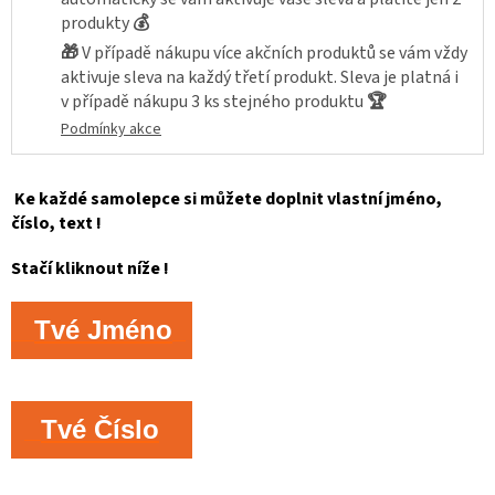
produkty
💰
🎁
V případě nákupu více akčních produktů se vám vždy
aktivuje sleva na každý třetí produkt. Sleva je platná i
v případě nákupu 3 ks stejného produktu
🏆
Podmínky akce
Ke každé samolepce si můžete doplnit vlastní jméno,
číslo, text !
Stačí kliknout níže !
Tvé Jméno
Tvé Číslo