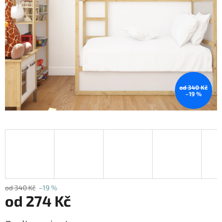
od 340 Kč
–19 %
od 340 Kč
–19 %
od
274 Kč
Měrná