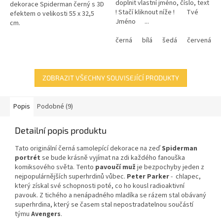
doplnit vlastní jméno, číslo, text
dekorace Spiderman černý s 3D
! Stačí kliknout níže ! Tvé
efektem o velikosti 55 x 32,5
Jméno ...
cm.
černá
bílá
šedá
červená
ZOBRAZIT VŠECHNY SOUVISEJÍCÍ PRODUKTY
Popis
Podobné (9)
Detailní popis produktu
Tato originální černá samolepící dekorace
na zeď
Spiderman
portrét
se bude krásně vyjímat na zdi každého fanouška
komiksového světa. Tento
pavoučí muž
je bezpochyby jeden z
nejpopulárnějších superhrdinů vůbec.
Peter Parker
- chlapec,
který získal své schopnosti poté, co ho kousl radioaktivní
pavouk. Z tichého a nenápadného mladíka se rázem stal obávaný
superhrdina, který se časem stal nepostradatelnou součástí
týmu
Avengers
.