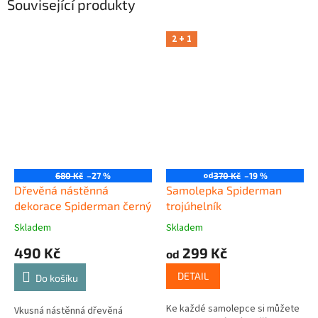
Související produkty
2 + 1
od
680 Kč
–27 %
370 Kč
–19 %
Dřevěná nástěnná
Samolepka Spiderman
dekorace Spiderman černý
trojúhelník
Skladem
Skladem
490 Kč
299 Kč
od
DETAIL
Do košíku
Ke každé samolepce si můžete
Vkusná nástěnná dřevěná