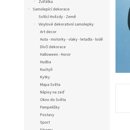
n
Zvířátka
e
Samolepící dekorace
l
Svítící Hvězdy - Země
Vinylové dekorativní samolepky
Art decor
Auta - motorky - vlaky - letadla - lodě
Dívčí dekorace
Halloween - Horor
Hudba
Kuchyň
Kytky
Mapa Světa
Nápisy na zeď
Okno do Světa
Pampelišky
Postavy
Sport