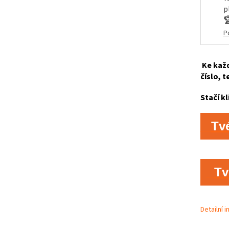
p

P
Ke každ
číslo, t
Stačí kl
Tv
Tv
Detailní 