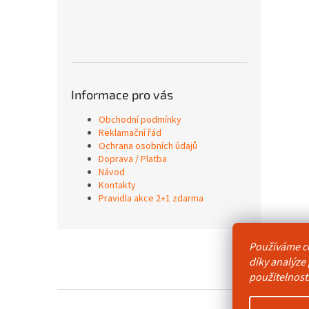
Informace pro vás
Obchodní podmínky
Reklamační řád
Ochrana osobních údajů
Doprava / Platba
Návod
Kontakty
Pravidla akce 2+1 zdarma
Z
Používáme c
á
Obchodní p
díky analýze
p
použitelnost
a
t