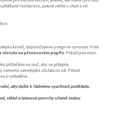
dobou pro každou kuchyň, jídelnu, ale třeba i pro Vaši
ř vyhlášené restaurace, pokud vaříte s chutí a od
obce.
lepka kroutí, doporučujeme ji nejprve vyrovnat. Poté
 zůstala na přenosovém papíře
. Pokud jsou mezi
u přitlačíme na zeď, aby se přilepila.
y samotná samolepka zůstala na zdi. Pokud
u ji vyhladíme.
vání, aby došlo k řádnému vyschnutí podkladu.
 vlhké a latexové povrchy včetně vodou