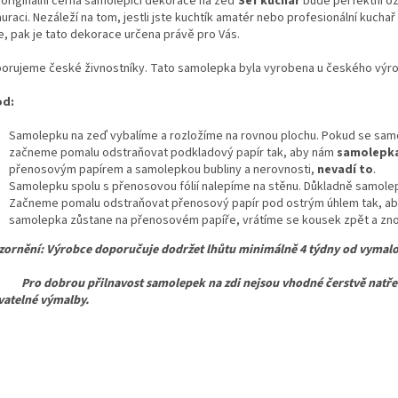
 originální černá samolepící dekorace
na zeď
Šéf kuchař
bude perfektní oz
uraci. Nezáleží na tom, jestli jste kuchtík amatér nebo profesionální kucha
e, pak je tato dekorace určena právě pro Vás.
orujeme české živnostníky. Tato samolepka byla vyrobena u českého výr
od:
Samolepku na zeď vybalíme a rozložíme na rovnou plochu. Pokud se samo
začneme pomalu odstraňovat podkladový papír tak, aby nám
samolepka
přenosovým papírem a samolepkou bubliny a nerovnosti,
nevadí to
.
Samolepku spolu s přenosovou fólií nalepíme na stěnu. Důkladně samolepk
Začneme pomalu odstraňovat přenosový papír pod ostrým úhlem tak, ab
samolepka zůstane na přenosovém papíře, vrátíme se kousek zpět a znov
ornění: Výrobce doporučuje dodržet lhůtu minimálně 4 týdny od vymalo
dobrou přilnavost samolepek na zdi nejsou vhodné čerstvě natřené,
atelné výmalby.