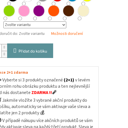
oručit do:
Zvolte variantu
Možnosti doručení
Přidat do košíku
kce 2+1 zdarma

Vyberte si 3 produkty označené
(2+1)
v levém
orním rohu obrázku produktu a ten nejlevnější
d nás dostanete
ZDARMA !!
🧨

Jakmile vložíte 3 vybrané akční produkty do
ošíku, automaticky se vám aktivuje vaše sleva a
latíte jen 2 produkty
💰

V případě nákupu více akčních produktů se vám
ždy aktivuje sleva na každý třetí produkt. Sleva je