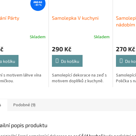
260 Kč
–61 %
ání Párty
Samolepka V kuchyni
Samolepk
nádobím
Skladem
Skladem
Kč
290 Kč
270 Kč
o košíku
Do košíku
Do ko
ní s motivem láhve vína
Samolepící dekorace na zeď s
Samolepící
eničkou.
motivem doplňků z kuchyně.
Polička s 
s
Podobné (9)
ailní popis produktu