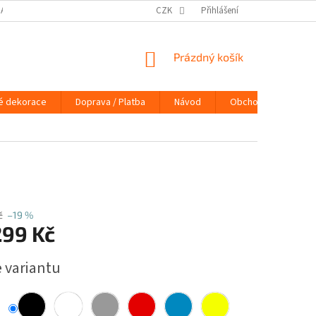
DAJŮ
DOPRAVA / PLATBA
NÁVOD
CZK
Přihlášení
KONTAKTY
PRAVIDLA 
NÁKUPNÍ
Prázdný košík
KOŠÍK
é dekorace
Doprava / Platba
Návod
Obchodní podmínky
č
–19 %
299 Kč
e variantu