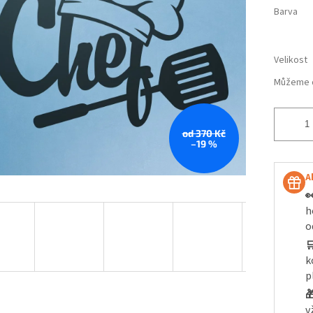
Barva
Velikost
Můžeme d
od 370 Kč
–19 %
A

h
o

k
p

v