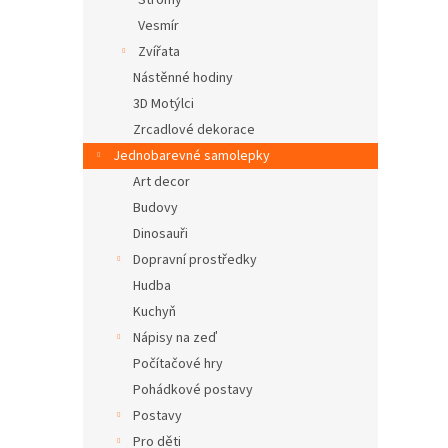
Stromy
Vesmír
Zvířata
Nástěnné hodiny
3D Motýlci
Zrcadlové dekorace
Jednobarevné samolepky
Art decor
Budovy
Dinosauři
Dopravní prostředky
Hudba
Kuchyň
Nápisy na zeď
Počítačové hry
Pohádkové postavy
Postavy
Pro děti