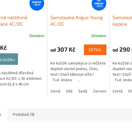
od
840 Kč
380 Kč
–29 %
–19 %
ěná nástěnná
Samolepka Angus Young
Samolep
race AC/DC
AC/DC
kapela
Skladem
Skladem
 Kč
307 Kč
290 
od
od
DETAIL
o košíku
Ke každé samolepce si můžete
Ke každé 
doplnit vlastní jméno, číslo,
doplnit vla
 nástěnná dřevěná
text ! Stačí kliknout níže !
text ! Stač
ace AC/DC s 3D efektem
Tvé Jméno ...
Tvé Jmén
osti 61,8 x 46 cm.
černá
bílá
šedá
červená
černá
modrá
bí
s
Podobné (9)