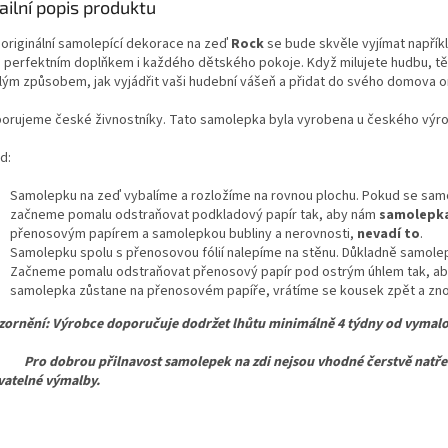
ailní popis produktu
 originální samolepící dekorace
na zeď
Rock
se bude skvěle vyjímat napříkl
 perfektním doplňkem i každého dětského pokoje. Když milujete hudbu, těž
lým způsobem, jak vyjádřit vaši hudební vášeň a přidat do svého domova ori
orujeme české živnostníky. Tato samolepka byla vyrobena u českého výr
d:
Samolepku na zeď vybalíme a rozložíme na rovnou plochu. Pokud se samo
začneme pomalu odstraňovat podkladový papír tak, aby nám
samolepka
přenosovým papírem a samolepkou bubliny a nerovnosti,
nevadí to
.
Samolepku spolu s přenosovou fólií nalepíme na stěnu. Důkladně samolepk
Začneme pomalu odstraňovat přenosový papír pod ostrým úhlem tak, ab
samolepka zůstane na přenosovém papíře, vrátíme se kousek zpět a znov
ornění: Výrobce doporučuje dodržet lhůtu minimálně 4 týdny od vymalo
dobrou přilnavost samolepek na zdi nejsou vhodné čerstvě natřené,
atelné výmalby.