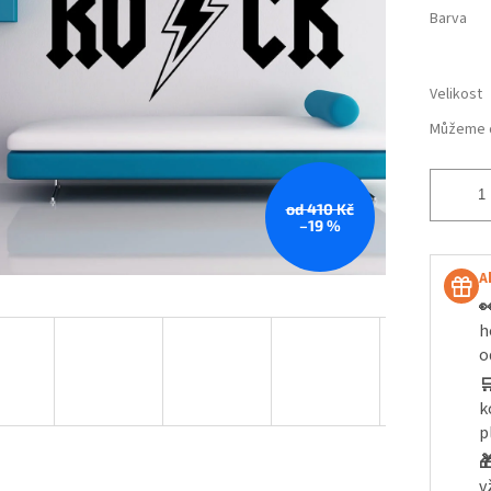
Barva
Velikost
Můžeme d
od 410 Kč
–19 %
A

h
o

k
p

v