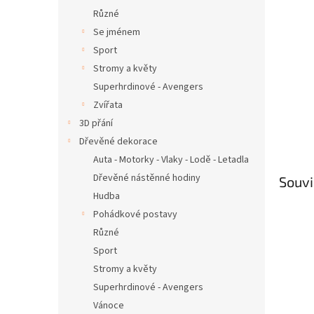
Různé
Se jménem
Sport
Stromy a květy
Superhrdinové - Avengers
Zvířata
3D přání
Dřevěné dekorace
Auta - Motorky - Vlaky - Lodě - Letadla
Dřevěné nástěnné hodiny
Souvi
Hudba
Pohádkové postavy
Různé
Sport
Stromy a květy
Superhrdinové - Avengers
Vánoce