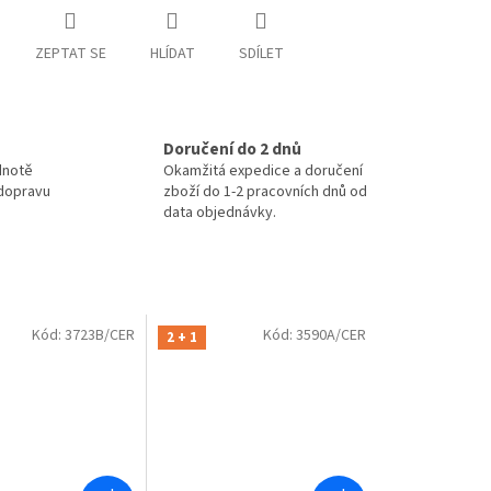
ZEPTAT SE
HLÍDAT
SDÍLET
Doručení do 2 dnů
dnotě
Okamžitá expedice a doručení
 dopravu
zboží do 1-2 pracovních dnů od
data objednávky.
Kód:
3723B/CER
Kód:
3590A/CER
2 + 1