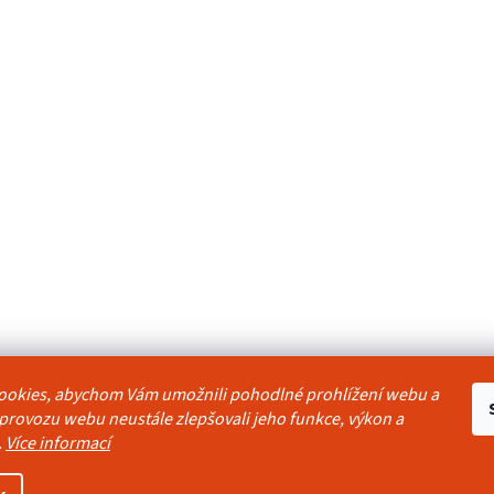
ookies, abychom Vám umožnili pohodlné prohlížení webu a
odmínky
Reklamační řád
Ochrana osobních údajů
Kontakty
Pravidla akc
 provozu webu neustále zlepšovali jeho funkce, výkon a
.
Více informací