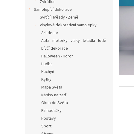
n
Zvířátka
e
Samolepící dekorace
l
Svítící Hvězdy - Země
Vinylové dekorativní samolepky
Art decor
Auta - motorky - vlaky - letadla - lodě
Dívčí dekorace
Halloween - Horor
Hudba
Kuchyň
Kytky
Mapa Světa
Nápisy na zeď
Okno do Světa
Pampelišky
Postavy
Sport