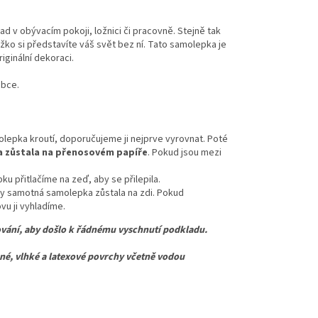
ad v obývacím pokoji, ložnici či pracovně. Stejně tak
ko si představíte váš svět bez ní. Tato samolepka je
ginální dekoraci.
obce.
lepka kroutí, doporučujeme ji nejprve vyrovnat. Poté
 zůstala na přenosovém papíře
. Pokud jsou mezi
u přitlačíme na zeď, aby se přilepila.
y samotná samolepka zůstala na zdi. Pokud
u ji vyhladíme.
vání, aby došlo k řádnému vyschnutí podkladu.
 vlhké a latexové povrchy včetně vodou