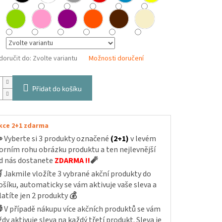
oručit do:
Zvolte variantu
Možnosti doručení
Přidat do košíku
kce 2+1 zdarma

Vyberte si 3 produkty označené
(2+1)
v levém
orním rohu obrázku produktu a ten nejlevnější
d nás dostanete
ZDARMA !!
🧨

Jakmile vložíte 3 vybrané akční produkty do
ošíku, automaticky se vám aktivuje vaše sleva a
latíte jen 2 produkty
💰

V případě nákupu více akčních produktů se vám
ždy aktivuje sleva na každý třetí produkt. Sleva je