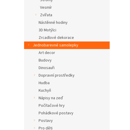
Stromy
Vesmír
Zvířata
Nástěnné hodiny
3D Motýlci
Zrcadlové dekorace
Jednobarevné samolepky
Art decor
Budovy
Dinosauři
Dopravní prostředky
Hudba
Kuchyň
Nápisy na zeď
Počítačové hry
Pohádkové postavy
Postavy
Pro děti