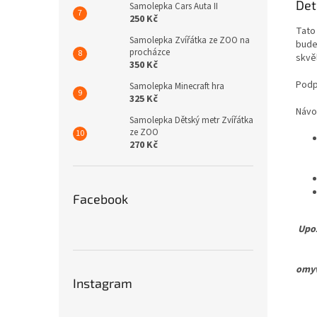
Det
Samolepka Cars Auta II
250 Kč
Tato
Samolepka Zvířátka ze ZOO na
bude
procházce
skvě
350 Kč
Podp
Samolepka Minecraft hra
325 Kč
Návo
Samolepka Dětský metr Zvířátka
ze ZOO
270 Kč
Facebook
Upoz
Pro 
omyv
Instagram