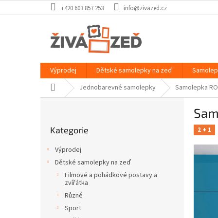
Přejít
+420 603 857 253
info@zivazed.cz
na
obsah
Výprodej
Dětské samolepky na zeď
Samolep
Domů
Jednobarevné samolepky
Samolepka R
P
Sam
o
Přeskočit
s
Kategorie
kategorie
2 + 1
t
r
Výprodej
a
Dětské samolepky na zeď
n
Filmové a pohádkové postavy a
n
zvířátka
í
Různé
p
Sport
a