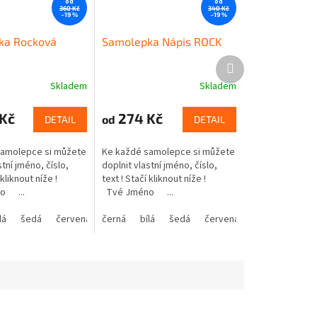
od
od
360 Kč
340 Kč
–19 %
–19 %
ka Rocková
Samolepka Nápis ROCK
Další
produkt
Skladem
Skladem
Kč
274 Kč
od
DETAIL
DETAIL
samolepce si můžete
Ke každé samolepce si můžete
stní jméno, číslo,
doplnit vlastní jméno, číslo,
í kliknout níže !
text ! Stačí kliknout níže !
o ...
Tvé Jméno ...
lá
žlutá
šedá
zelená
červená
růžová
černá
modrá
fialová
bílá
žlutá
oranžová
šedá
zelená
červená
hnědá
růžová
modrá
béžová
fialová
žlutá
o