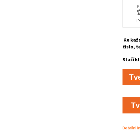
p

P
Ke každ
číslo, t
Stačí kl
Tv
Tv
Detailní 