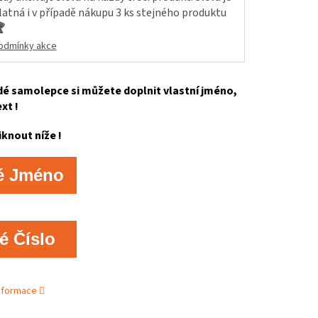
latná i v případě nákupu 3 ks stejného produktu

odmínky akce
é samolepce si můžete doplnit vlastní jméno,
ext !
iknout níže !
é Jméno
é Číslo
informace