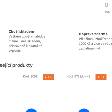
TISK
Zboží skladem
Doprava zdarma
Veškeré zboží v nabídce
Při nákupu zboží v ho
máme u nás skladem,
1000 Kč a více za vás
připravené k okamžité
zaplatíme my!
expedici.
sející produkty
Kód:
2098
Kód:
3781A/HNE
2 + 1
2 + 1