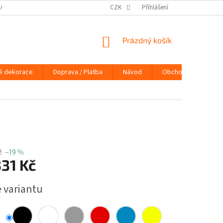
DAJŮ
DOPRAVA / PLATBA
NÁVOD
CZK
Přihlášení
KONTAKTY
PRAVIDLA 
NÁKUPNÍ
Prázdný košík
KOŠÍK
é dekorace
Doprava / Platba
Návod
Obchodní podmínky
č
–19 %
31 Kč
e variantu