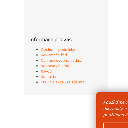
Informace pro vás
Obchodní podmínky
Reklamační řád
Ochrana osobních údajů
Doprava / Platba
Návod
Kontakty
Pravidla akce 2+1 zdarma
Z
Používáme c
á
Obchodní p
díky analýze
p
použitelnost
a
t