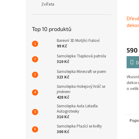
Zvířata
Dřev
deko
Top 10 produktů
Barevní 3D Motýlci Fialoví
99 Kč
590
Samolepka Tlapková patrola
310 Kč
D
Samolepka Minecraft se psem
Vkusná
323 Kč
dekor
Samolepka Hokejový hráč se
o velik
jménem
428 Kč
Samolepka Auta Letadla
Autogrotesky
310 Kč
Popi
Samolepka Plazící se květy
300 Kč