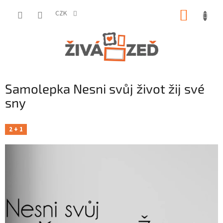
Přejít
NÁKUP
na
CZK
obsah
KOŠÍK
Samolepka Nesni svůj život žij své
sny
2 + 1