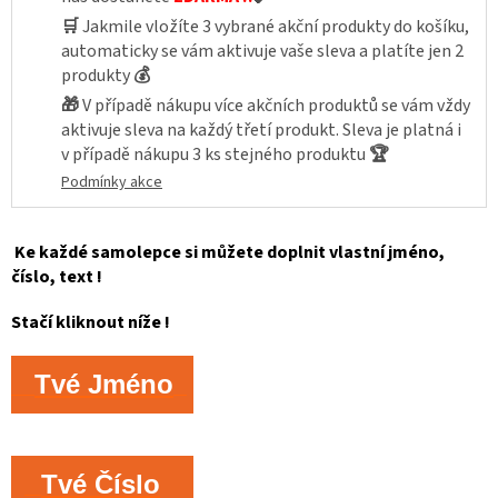
🛒
Jakmile vložíte 3 vybrané akční produkty do košíku,
automaticky se vám aktivuje vaše sleva a platíte jen 2
produkty
💰
🎁
V případě nákupu více akčních produktů se vám vždy
aktivuje sleva na každý třetí produkt. Sleva je platná i
v případě nákupu 3 ks stejného produktu
🏆
Podmínky akce
Ke každé samolepce si můžete doplnit vlastní jméno,
číslo, text !
Stačí kliknout níže !
Tvé Jméno
Tvé Číslo