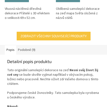
Vkusná nástěnná dřevěná
Oblíbená samolepící dekorace
dekorace Přátelé s 3D efektem
na zeď mapa Světa složená z
o velikosti 69 x 52 cm.
názvů států.
ZOBRAZIT VŠECHNY SOUVISEJÍCÍ PRODUKTY
Popis
Podobné (9)
Detailní popis produktu
Tato originální samolepící dekorace
na zeď
Nesni svůj život žij
své sny
se bude skvěle vyjímat například v obývacím pokoji,
ložnici nebo pracovně. Nechte oživit zdi Vašeho domova s tímto
citátem.
Podporujeme české živnostníky. Tato samolepka byla vyrobena
u českého výrobce.
Návod: