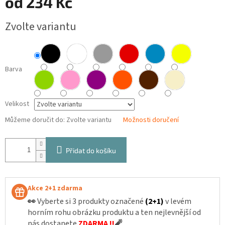
od
234 Kč
Měrná
Zvolte variantu
cena:
Barva
Velikost
Můžeme doručit do:
Zvolte variantu
Možnosti doručení
Přidat do košíku
Akce 2+1 zdarma
👀
Vyberte si 3 produkty označené
(2+1)
v levém
horním rohu obrázku produktu a ten nejlevnější od
nás dostanete
ZDARMA !!
🧨