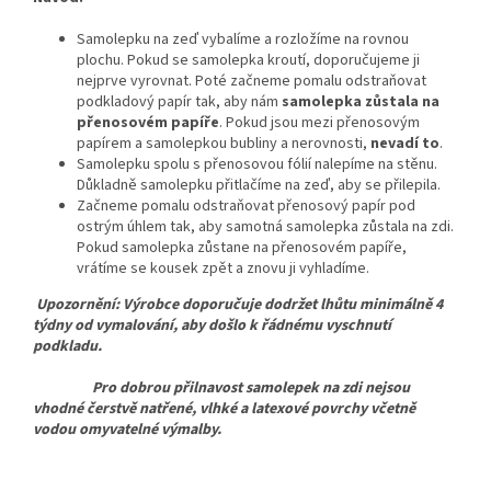
Samolepku na zeď vybalíme a rozložíme na rovnou
plochu. Pokud se samolepka kroutí, doporučujeme ji
nejprve vyrovnat. Poté začneme pomalu odstraňovat
podkladový papír tak, aby nám
samolepka zůstala na
přenosovém papíře
. Pokud jsou mezi přenosovým
papírem a samolepkou bubliny a nerovnosti,
nevadí to
.
Samolepku spolu s přenosovou fólií nalepíme na stěnu.
Důkladně samolepku přitlačíme na zeď, aby se přilepila.
Začneme pomalu odstraňovat přenosový papír pod
ostrým úhlem tak, aby samotná samolepka zůstala na zdi.
Pokud samolepka zůstane na přenosovém papíře,
vrátíme se kousek zpět a znovu ji vyhladíme.
Upozornění: Výrobce doporučuje dodržet lhůtu minimálně 4
týdny od vymalování, aby došlo k řádnému vyschnutí
podkladu.
Pro dobrou přilnavost samolepek na zdi nejsou
vhodné čerstvě natřené, vlhké a latexové povrchy včetně
vodou omyvatelné výmalby.