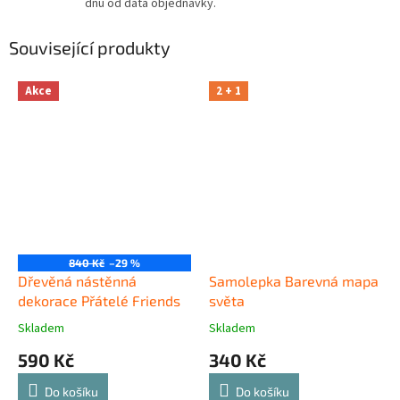
dnů od data objednávky.
Související produkty
Akce
2 + 1
840 Kč
–29 %
Dřevěná nástěnná
Samolepka Barevná mapa
dekorace Přátelé Friends
světa
Skladem
Skladem
590 Kč
340 Kč
Do košíku
Do košíku