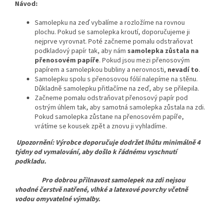
Návod:
Samolepku na zeď vybalíme a rozložíme na rovnou
plochu. Pokud se samolepka kroutí, doporučujeme ji
nejprve vyrovnat. Poté začneme pomalu odstraňovat
podkladový papír tak, aby nám
samolepka zůstala na
přenosovém papíře
. Pokud jsou mezi přenosovým
papírem a samolepkou bubliny a nerovnosti,
nevadí to
.
Samolepku spolu s přenosovou fólií nalepíme na stěnu.
Důkladně samolepku přitlačíme na zeď, aby se přilepila.
Začneme pomalu odstraňovat přenosový papír pod
ostrým úhlem tak, aby samotná samolepka zůstala na zdi.
Pokud samolepka zůstane na přenosovém papíře,
vrátíme se kousek zpět a znovu ji vyhladíme.
Upozornění: Výrobce doporučuje dodržet lhůtu minimálně 4
týdny od vymalování, aby došlo k řádnému vyschnutí
podkladu.
Pro dobrou přilnavost samolepek na zdi nejsou
vhodné čerstvě natřené, vlhké a latexové povrchy včetně
vodou omyvatelné výmalby.