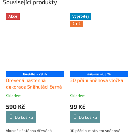
Související produkty
Akce
Výprodej
2 + 1
840 Kč
–29 %
270 Kč
–63 %
Dřevěná nástěnná
3D přání Sněhová vločka
dekorace Sněhuláci černá
Skladem
Skladem
590 Kč
99 Kč
Do košíku
Do košíku
Vkusná nástěnná dřevěná
3D přání s motivem sněhové