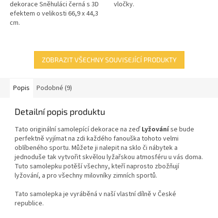
dekorace Sněhuláci černá s 3D
vločky.
efektem o velikosti 66,9 x 44,3
cm.
ZOBRAZIT VŠECHNY SOUVISEJÍCÍ PRODUKTY
Popis
Podobné (9)
Detailní popis produktu
Tato originální samolepící dekorace na zeď
Lyžování
se bude
perfektně vyjímat na zdi každého fanouška tohoto velmi
oblíbeného sportu. Můžete ji nalepit na sklo či nábytek a
jednoduše tak vytvořit skvělou lyžařskou atmosféru u vás doma.
Tuto samolepku potěší všechny, kteří naprosto zbožňují
lyžování, a pro všechny milovníky zimních sportů.
Tato samolepka je vyráběná v naší vlastní dílně v České
republice.