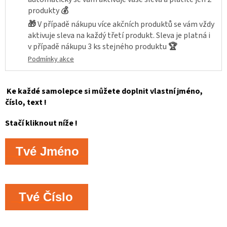
produkty
💰
🎁
V případě nákupu více akčních produktů se vám vždy
aktivuje sleva na každý třetí produkt. Sleva je platná i
v případě nákupu 3 ks stejného produktu
🏆
Podmínky akce
Ke každé samolepce si můžete doplnit vlastní jméno,
číslo, text !
Stačí kliknout níže !
Tvé Jméno
Tvé Číslo