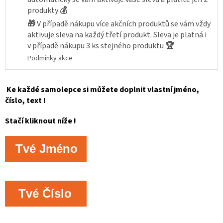
produkty
💰
🎁
V případě nákupu více akčních produktů se vám vždy
aktivuje sleva na každý třetí produkt. Sleva je platná i
v případě nákupu 3 ks stejného produktu
🏆
Podmínky akce
Ke každé samolepce si můžete doplnit vlastní jméno,
číslo, text !
Stačí kliknout níže !
Tvé Jméno
Tvé Číslo