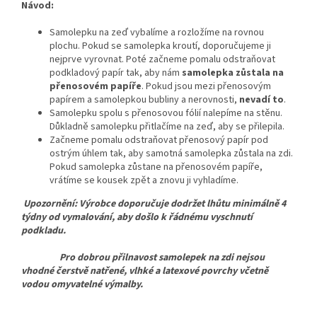
Návod:
Samolepku na zeď vybalíme a rozložíme na rovnou
plochu. Pokud se samolepka kroutí, doporučujeme ji
nejprve vyrovnat. Poté začneme pomalu odstraňovat
podkladový papír tak, aby nám
samolepka zůstala na
přenosovém papíře
. Pokud jsou mezi přenosovým
papírem a samolepkou bubliny a nerovnosti,
nevadí to
.
Samolepku spolu s přenosovou fólií nalepíme na stěnu.
Důkladně samolepku přitlačíme na zeď, aby se přilepila.
Začneme pomalu odstraňovat přenosový papír pod
ostrým úhlem tak, aby samotná samolepka zůstala na zdi.
Pokud samolepka zůstane na přenosovém papíře,
vrátíme se kousek zpět a znovu ji vyhladíme.
Upozornění: Výrobce doporučuje dodržet lhůtu minimálně 4
týdny od vymalování, aby došlo k řádnému vyschnutí
podkladu.
Pro dobrou přilnavost samolepek na zdi nejsou
vhodné čerstvě natřené, vlhké a latexové povrchy včetně
vodou omyvatelné výmalby.