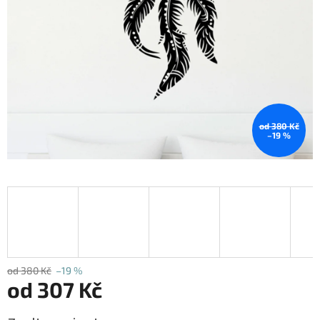
od 380 Kč
–19 %
od 380 Kč
–19 %
od
307 Kč
Měrná