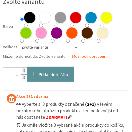
Zvolte variantu
cena:
Barva
Velikost
Můžeme doručit do:
Zvolte variantu
Možnosti doručení
Přidat do košíku
Akce 2+1 zdarma
👀
Vyberte si 3 produkty označené
(2+1)
v levém
horním rohu obrázku produktu a ten nejlevnější od
nás dostanete
ZDARMA !!
🧨
🛒
Jakmile vložíte 3 vybrané akční produkty do košíku,
automaticky se vám aktivuje vaše sleva a platíte jen 2