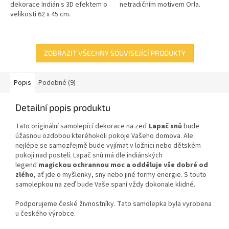
dekorace Indián s 3D efektem o
netradičním motivem Orla.
velikosti 62 x 45 cm.
ZOBRAZIT VŠECHNY SOUVISEJÍCÍ PRODUKTY
Popis
Podobné (9)
Detailní popis produktu
Tato originální samolepící dekorace
na zeď
Lapač snů
bude
úžasnou ozdobou kteréhokoli pokoje Vašeho domova. Ale
nejlépe se samozřejmě bude vyjímat v ložnici nebo dětském
pokoji nad postelí.
Lapač snů má dle indiánských
legend
magickou ochrannou moc a odděluje vše dobré od
zlého
, ať jde o myšlenky, sny nebo jiné formy energie. S touto
samolepkou na zeď bude Vaše spaní vždy dokonale klidné.
Podporujeme české živnostníky. Tato samolepka byla vyrobena
u českého výrobce.