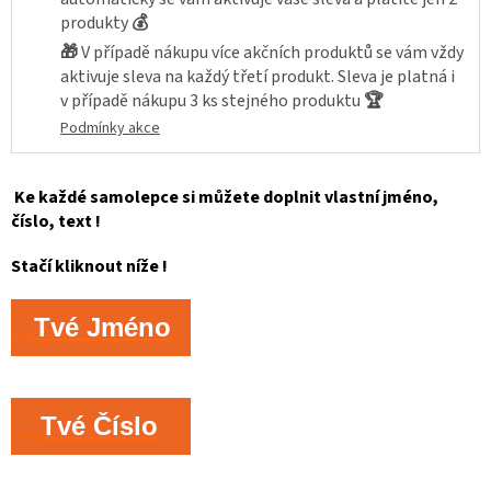
produkty
💰
🎁
V případě nákupu více akčních produktů se vám vždy
aktivuje sleva na každý třetí produkt. Sleva je platná i
v případě nákupu 3 ks stejného produktu
🏆
Podmínky akce
Ke každé samolepce si můžete doplnit vlastní jméno,
číslo, text !
Stačí kliknout níže !
Tvé Jméno
Tvé Číslo