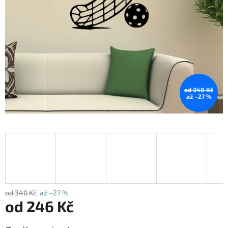
od 340 Kč
až –27 %
od 340 Kč
až –27 %
od
246 Kč
Měrná