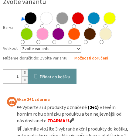
Zvolte variantu
cena:
Barva
Velikost
Můžeme doručit do:
Zvolte variantu
Možnosti doručení
Přidat do košíku
Akce 2+1 zdarma
👀
Vyberte si 3 produkty označené
(2+1)
v levém
horním rohu obrázku produktu a ten nejlevnější od
nás dostanete
ZDARMA !!
🧨
🛒
Jakmile vložíte 3 vybrané akční produkty do košíku,
automaticky se vám aktivuje vaše sleva a platíte jen 2