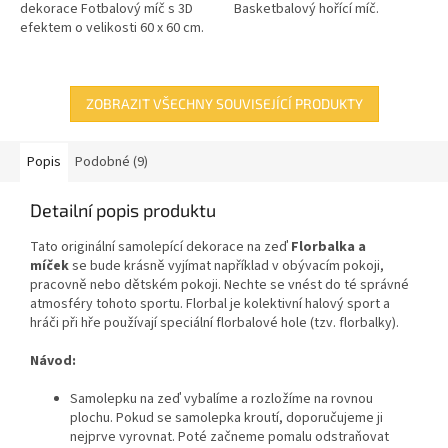
dekorace Fotbalový míč s 3D
Basketbalový hořící míč.
efektem o velikosti 60 x 60 cm.
ZOBRAZIT VŠECHNY SOUVISEJÍCÍ PRODUKTY
Popis
Podobné (9)
Detailní popis produktu
Tato originální samolepící dekorace
na zeď
Florbalka a
míček
se bude krásně vyjímat například v obývacím pokoji,
pracovně nebo dětském pokoji. Nechte se vnést do té správné
atmosféry tohoto sportu. Florbal je kolektivní halový sport a
h
ráči při hře používají speciální florbalové hole (tzv. florbalky).
Návod:
Samolepku na zeď vybalíme a rozložíme na rovnou
plochu. Pokud se samolepka kroutí, doporučujeme ji
nejprve vyrovnat. Poté začneme pomalu odstraňovat