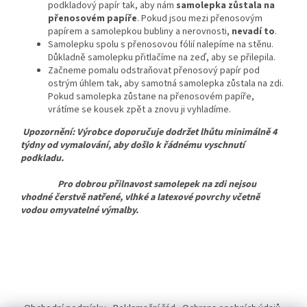
podkladový papír tak, aby nám
samolepka zůstala na
přenosovém papíře
. Pokud jsou mezi přenosovým
papírem a samolepkou bubliny a nerovnosti,
nevadí to
.
Samolepku spolu s přenosovou fólií nalepíme na stěnu.
Důkladně samolepku přitlačíme na zeď, aby se přilepila.
Začneme pomalu odstraňovat přenosový papír pod
ostrým úhlem tak, aby samotná samolepka zůstala na zdi.
Pokud samolepka zůstane na přenosovém papíře,
vrátíme se kousek zpět a znovu ji vyhladíme.
Upozornění: Výrobce doporučuje dodržet lhůtu minimálně 4
týdny od vymalování, aby došlo k řádnému vyschnutí
podkladu.
Pro dobrou přilnavost samolepek na zdi nejsou
vhodné čerstvě natřené, vlhké a latexové povrchy včetně
vodou omyvatelné výmalby.
Z
á