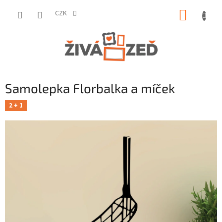
Přejít
NÁKUP
na
CZK
obsah
KOŠÍK
Samolepka Florbalka a míček
2 + 1