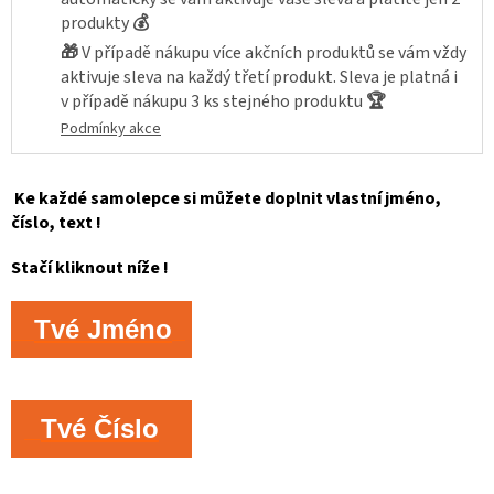
produkty
💰
🎁
V případě nákupu více akčních produktů se vám vždy
aktivuje sleva na každý třetí produkt. Sleva je platná i
v případě nákupu 3 ks stejného produktu
🏆
Podmínky akce
Ke každé samolepce si můžete doplnit vlastní jméno,
číslo, text !
Stačí kliknout níže !
Tvé Jméno
Tvé Číslo