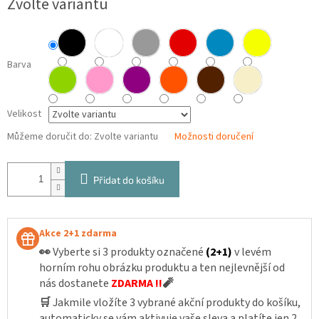
Zvolte variantu
cena:
Barva
Velikost
Můžeme doručit do:
Zvolte variantu
Možnosti doručení
Přidat do košíku
Akce 2+1 zdarma
👀
Vyberte si 3 produkty označené
(2+1)
v levém
horním rohu obrázku produktu a ten nejlevnější od
nás dostanete
ZDARMA !!
🧨
🛒
Jakmile vložíte 3 vybrané akční produkty do košíku,
automaticky se vám aktivuje vaše sleva a platíte jen 2