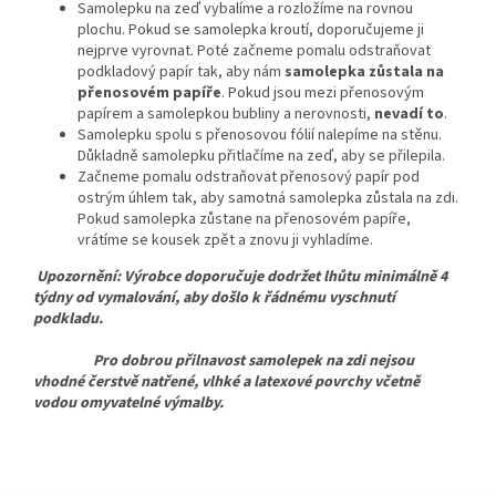
Samolepku na zeď vybalíme a rozložíme na rovnou
plochu. Pokud se samolepka kroutí, doporučujeme ji
nejprve vyrovnat. Poté začneme pomalu odstraňovat
podkladový papír tak, aby nám
samolepka zůstala na
přenosovém papíře
. Pokud jsou mezi přenosovým
papírem a samolepkou bubliny a nerovnosti,
nevadí to
.
Samolepku spolu s přenosovou fólií nalepíme na stěnu.
Důkladně samolepku přitlačíme na zeď, aby se přilepila.
Začneme pomalu odstraňovat přenosový papír pod
ostrým úhlem tak, aby samotná samolepka zůstala na zdi.
Pokud samolepka zůstane na přenosovém papíře,
vrátíme se kousek zpět a znovu ji vyhladíme.
Upozornění: Výrobce doporučuje dodržet lhůtu minimálně 4
týdny od vymalování, aby došlo k řádnému vyschnutí
podkladu.
Pro dobrou přilnavost samolepek na zdi nejsou
vhodné čerstvě natřené, vlhké a latexové povrchy včetně
vodou omyvatelné výmalby.
Z