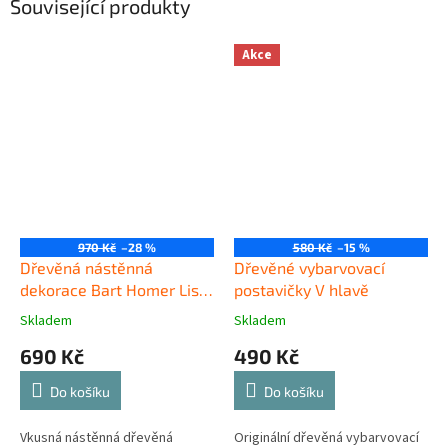
Související produkty
Akce
970 Kč
–28 %
580 Kč
–15 %
Dřevěná nástěnná
Dřevěné vybarvovací
dekorace Bart Homer Lisa
postavičky V hlavě
Simpsonovi
Skladem
Skladem
690 Kč
490 Kč
Do košíku
Do košíku
Vkusná nástěnná dřevěná
Originální dřevěná vybarvovací