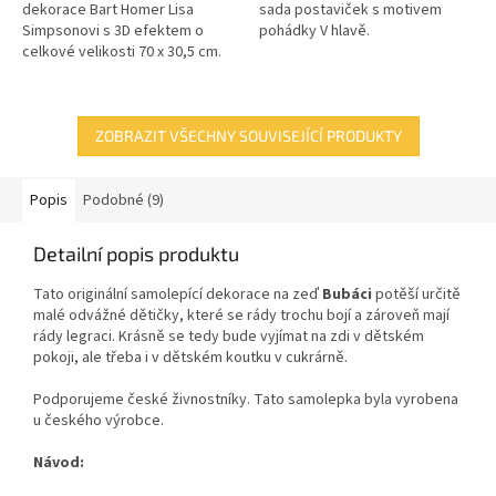
dekorace Bart Homer Lisa
sada postaviček s motivem
Simpsonovi s 3D efektem o
pohádky V hlavě.
celkové velikosti 70 x 30,5 cm.
ZOBRAZIT VŠECHNY SOUVISEJÍCÍ PRODUKTY
Popis
Podobné (9)
Detailní popis produktu
Tato originální samolepící dekorace
na zeď
Bubáci
potěší určitě
malé odvážné dětičky, které se rády trochu bojí a zároveň mají
rády legraci. Krásně se tedy bude vyjímat na zdi v dětském
pokoji, ale třeba i v dětském koutku v cukrárně.
Podporujeme české živnostníky. Tato samolepka byla vyrobena
u českého výrobce.
Návod: