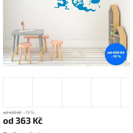
od 450 Kč
–19 %
od 450 Kč
–19 %
od
363 Kč
Měrná