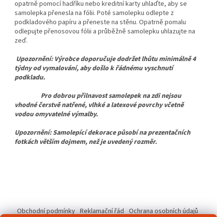
opatrně pomocí hadříku nebo kreditní karty uhlaďte, aby se
samolepka přenesla na fólii. Poté samolepku odlepte z
podkladového papíru a přeneste na stěnu. Opatrně pomalu
odlepujte přenosovou fólii a průběžně samolepku uhlazujte na
zeď.
Upozornění: Výrobce doporučuje dodržet lhůtu minimálně 4
týdny od vymalování, aby došlo k řádnému vyschnutí
podkladu.
Pro dobrou přilnavost samolepek na zdi nejsou
vhodné čerstvě natřené, vlhké a latexové povrchy včetně
vodou omyvatelné výmalby.
Upozornění: Samolepící dekorace působí na prezentačních
fotkách větším dojmem, než je uvedený rozměr.
Z
á
Obchodní podmínky
Reklamační řád
Ochrana osobních údajů