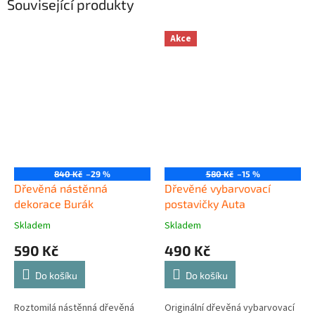
Související produkty
Akce
840 Kč
–29 %
580 Kč
–15 %
Dřevěná nástěnná
Dřevěné vybarvovací
dekorace Burák
postavičky Auta
Skladem
Skladem
590 Kč
490 Kč
Do košíku
Do košíku
Roztomilá nástěnná dřevěná
Originální dřevěná vybarvovací