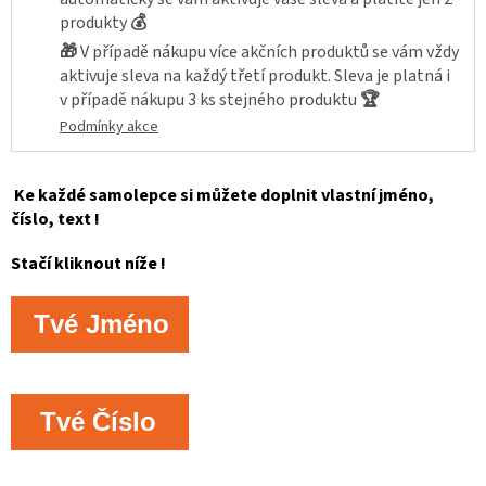
produkty
💰
🎁
V případě nákupu více akčních produktů se vám vždy
aktivuje sleva na každý třetí produkt. Sleva je platná i
v případě nákupu 3 ks stejného produktu
🏆
Podmínky akce
Ke každé samolepce si můžete doplnit vlastní jméno,
číslo, text !
Stačí kliknout níže !
Tvé Jméno
Tvé Číslo