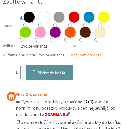
Zvolte variantu
cena:
Barva
Velikost
Můžeme doručit do:
Zvolte variantu
Možnosti doručení
Přidat do košíku
Akce 2+1 zdarma
👀
Vyberte si 3 produkty označené
(2+1)
v levém
horním rohu obrázku produktu a ten nejlevnější od
nás dostanete
ZDARMA !!
🧨
🛒
Jakmile vložíte 3 vybrané akční produkty do košíku,
automaticky se vám aktivuje vaše sleva a platíte jen 2