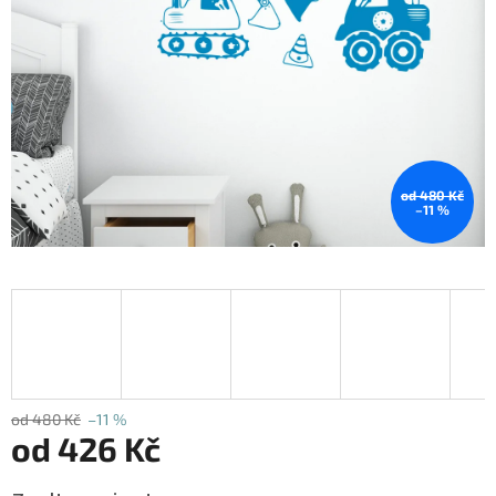
od 480 Kč
–11 %
od 480 Kč
–11 %
od
426 Kč
Měrná