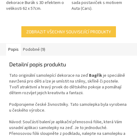
dekorace Burák s 3D efektem o
sada postaviček s motivem
velikosti 62 x 57cm.
Auta (Cars).
ZOBRAZIT VŠECHNY SOUVISEJÍCÍ PRODUKTY
Popis
Podobné (9)
Detailní popis produktu
Tato originální samolepící dekorace
na zeď
Bagřík
je speciálně
navržená pro děti a lze je umístit na stěny, skříně či postele.
Tvoří atraktivní a hravý prvek do dětského pokoje a pomáhají
dětem rozvíjet jejich kreativitu a fantazii.
Podporujeme české živnostníky. Tato samolepka byla vyrobena
u českého výrobce.
Návod: Součástí balení je aplikační přenosová fólie, která Vám
usnadní aplikaci samolepky na zeď. Je to jednoduché.
Přenosovou fólii sloupněte z podkladu, nalepte na samolepku a