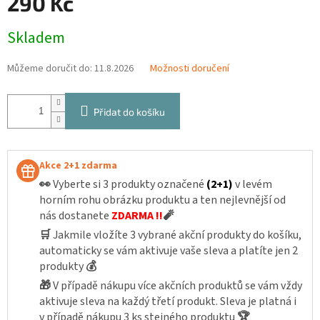
290 Kč
Měrná
Skladem
cena:
Můžeme doručit do:
11.8.2026
Možnosti doručení
Přidat do košíku
Akce 2+1 zdarma
👀
Vyberte si 3 produkty označené
(2+1)
v levém
horním rohu obrázku produktu a ten nejlevnější od
nás dostanete
ZDARMA !!
🧨
🛒
Jakmile vložíte 3 vybrané akční produkty do košíku,
automaticky se vám aktivuje vaše sleva a platíte jen 2
produkty
💰
🎁
V případě nákupu více akčních produktů se vám vždy
aktivuje sleva na každý třetí produkt. Sleva je platná i
v případě nákupu 3 ks stejného produktu
🏆