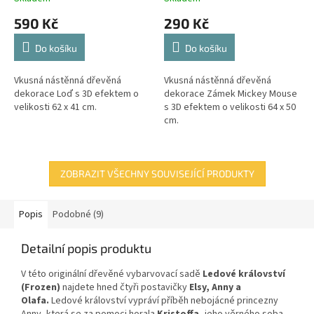
590 Kč
290 Kč
Do košíku
Do košíku
Vkusná nástěnná dřevěná
Vkusná nástěnná dřevěná
dekorace Loď s 3D efektem o
dekorace Zámek Mickey Mouse
velikosti 62 x 41 cm.
s 3D efektem o velikosti 64 x 50
cm.
ZOBRAZIT VŠECHNY SOUVISEJÍCÍ PRODUKTY
Popis
Podobné (9)
Detailní popis produktu
V této originální dřevěné vybarvovací sadě
Ledové království
(Frozen)
najdete hned čtyři postavičky
Elsy, Anny a
Olafa.
Ledové království vypráví příběh nebojácné princezny
Anny, která se za pomoci horala
Kristoffa,
jeho věrného soba