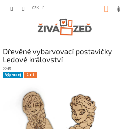
Přejít
NÁKUP
na
CZK
obsah
KOŠÍK
Dřevěné vybarvovací postavičky
Ledové království
2245
Výprodej
2 + 1