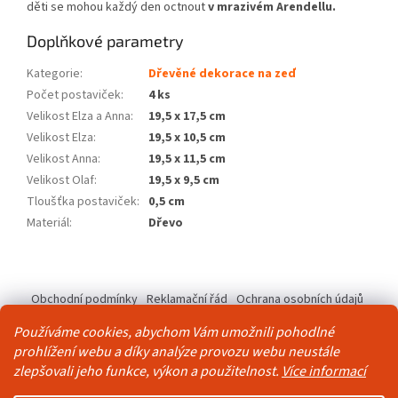
děti se mohou každý den octnout
v mrazivém
Arendellu
.
Doplňkové parametry
Kategorie
:
Dřevěné dekorace na zeď
Počet postaviček
:
4 ks
Velikost Elza a Anna
:
19,5 x 17,5 cm
Velikost Elza
:
19,5 x 10,5 cm
Velikost Anna
:
19,5 x 11,5 cm
Velikost Olaf
:
19,5 x 9,5 cm
Tloušťka postaviček
:
0,5 cm
Materiál
:
Dřevo
Z
á
Obchodní podmínky
Reklamační řád
Ochrana osobních údajů
p
Kontakty
Pravidla akce 2+1 zdarma
a
Používáme cookies, abychom Vám umožnili pohodlné
t
prohlížení webu a díky analýze provozu webu neustále
í
zlepšovali jeho funkce, výkon a použitelnost.
Více informací