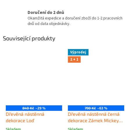
Doručení do 2 dnů
Okamžitá expedice a doručení zboží do 1-2 pracovních
dnů od data objednávky.
Související produkty
Výprodej
2 + 1
840 Kč
–29 %
790 Kč
–63 %
Dřevěná nástěnná
Dřevěná nástěnná černá
dekorace Loď
dekorace Zámek Mickey
Mouse
Skladem
Skladem