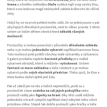
Svena
a oživlého sněhuláka
Olafa
vydává najít svoji sestru Elsu,
která svou ledovou magií neúmyslně zaklela království do věčné
zimy.
I když by se na první pohled mohlo zdát, že se jedná pouze o pár
obyčejných dřevěných postaviček, není to vůbec pravda. S tímto
setem se Vašim dětem otevírá hned
několik různých
možností
.
Postavičky si mohou ponechat v původním
dřevěném vzhledu
nebo si je mohou
jednoduše vybarvit
například barevnou fixou.
Tato možnost jistě potěší všechny malé výtvarníky a výtvarnice.
V galerii produktu najdete
barevné předlohy
pro reálné
vybarvení obrázků, které si můžete i
vytisknout
. Ovšem
fantazii se meze nekladou
a Vaše ratolesti si je mohou
vybarvit podle
svých vlastních představ
. Třeba zjistí, že Else a
Anne budou slušet úplně jiné šaty.
Pak už záleží jen na Vás a Vašich nejmenších, jestli se z
postaviček stane
ozdoba na zdi jejich pokojíčku
nebo
poslouží raději jako
figurky na hraní
. Díky této sadě můžete
jednoduše a hravě vylepšit například starý nábytek nebo oživit
prázdnou stěnu. Stejně tak dobře poslouží i jako hračky a Vaše