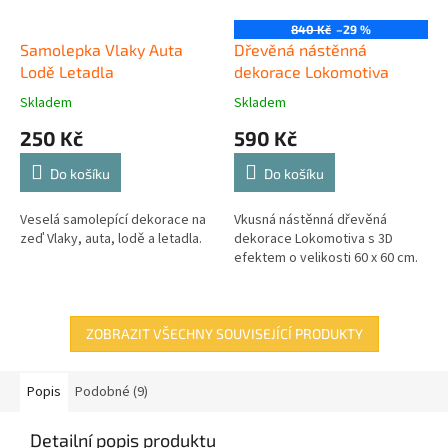
840 Kč
–29 %
Samolepka Vlaky Auta
Dřevěná nástěnná
Lodě Letadla
dekorace Lokomotiva
Skladem
Skladem
250 Kč
590 Kč
Do košíku
Do košíku
Veselá samolepící dekorace na
Vkusná nástěnná dřevěná
zeď Vlaky, auta, lodě a letadla.
dekorace Lokomotiva s 3D
efektem o velikosti 60 x 60 cm.
ZOBRAZIT VŠECHNY SOUVISEJÍCÍ PRODUKTY
Popis
Podobné (9)
Detailní popis produktu