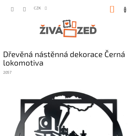
Přejít
NÁKUP
na
CZK
obsah
KOŠÍK
Dřevěná nástěnná dekorace Černá
lokomotiva
2057