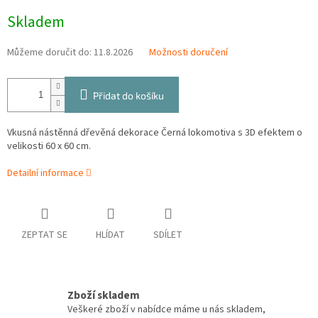
Měrná
Skladem
cena:
Můžeme doručit do:
11.8.2026
Možnosti doručení
Přidat do košíku
Vkusná nástěnná dřevěná dekorace Černá lokomotiva s 3D efektem o
velikosti 60 x 60 cm.
Detailní informace
ZEPTAT SE
HLÍDAT
SDÍLET
Zboží skladem
Veškeré zboží v nabídce máme u nás skladem,