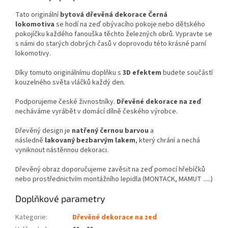
Tato originální
bytová dřevěná dekorace Černá
lokomotiva
se hodí na zeď obývacího pokoje nebo dětského
pokojíčku každého fanouška těchto železných obrů. Vypravte se
s námi do starých dobrých časů v doprovodu této krásné parní
lokomotivy.
Díky tomuto originálnímu doplňku s
3D efektem
budete součástí
kouzelného světa vláčků každý den.
Podporujeme české živnostníky.
Dřevěné dekorace
na zeď
necháváme vyrábět v domácí dílně českého výrobce.
Dřevěný design je
natřený černou barvou
a
následně
lakovaný bezbarvým lakem
, který chrání a nechá
vyniknout nástěnnou dekoraci.
Dřevěný obraz doporučujeme zavěsit na zeď pomocí hřebíčků
nebo prostřednictvím montážního lepidla (MONTACK, MAMUT .....)
Doplňkové parametry
Kategorie
:
Dřevěné dekorace na zeď