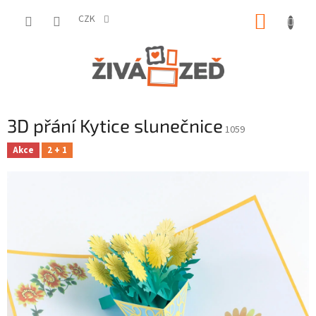
Přejít
NÁKUP
na
CZK
obsah
KOŠÍK
3D přání Kytice slunečnice
1059
Akce
2 + 1