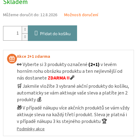
Skladem
cena:
Můžeme doručit do:
12.8.2026
Možnosti doručení
Přidat do košíku
Akce 2+1 zdarma
👀
Vyberte si 3 produkty označené
(2+1)
v levém
horním rohu obrázku produktu a ten nejlevnější od
nás dostanete
ZDARMA !!
🧨
🛒
Jakmile vložíte 3 vybrané akční produkty do košíku,
automaticky se vám aktivuje vaše sleva a platíte jen 2
produkty
💰
🎁
V případě nákupu více akčních produktů se vám vždy
aktivuje sleva na každý třetí produkt. Sleva je platná i
v případě nákupu 3 ks stejného produktu
🏆
Podmínky akce