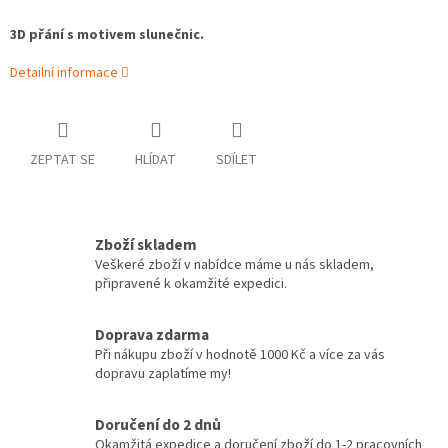
3D přání s motivem slunečnic.
Detailní informace
ZEPTAT SE
HLÍDAT
SDÍLET
Zboží skladem
Veškeré zboží v nabídce máme u nás skladem,
připravené k okamžité expedici.
Doprava zdarma
Při nákupu zboží v hodnotě 1000 Kč a více za vás
dopravu zaplatíme my!
Doručení do 2 dnů
Okamžitá expedice a doručení zboží do 1-2 pracovních