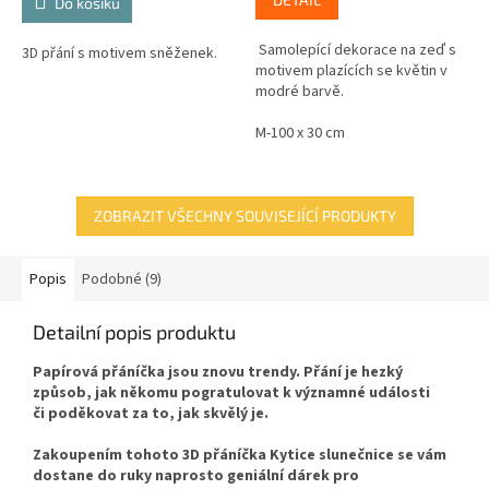
Do košíku
Samolepící dekorace na zeď s
3D přání s motivem sněženek.
motivem plazících se květin v
modré barvě.
M-100 x 30 cm
ZOBRAZIT VŠECHNY SOUVISEJÍCÍ PRODUKTY
Popis
Podobné (9)
Detailní popis produktu
Papírová přáníčka jsou znovu trendy. Přání je hezký
způsob, jak někomu pogratulovat k významné události
či poděkovat za to, jak skvělý je.
Zakoupením tohoto 3D přáníčka Kytice slunečnice se vám
dostane do ruky naprosto geniální dárek pro