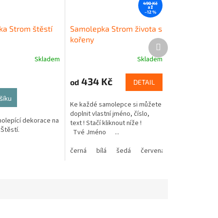
490 Kč
až
–12 %
a Strom štěstí
Samolepka Strom života s
kořeny
Další
produkt
Skladem
Skladem
434 Kč
od
DETAIL
šíku
Ke každé samolepce si můžete
doplnit vlastní jméno, číslo,
olepící dekorace na
text ! Stačí kliknout níže !
Štěstí.
Tvé Jméno ...
černá
bílá
šedá
červená
modrá
žlutá