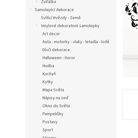
n
Zvířátka
e
Samolepící dekorace
l
Svítící Hvězdy - Země
Vinylové dekorativní samolepky
Art decor
Auta - motorky - vlaky - letadla - lodě
Dívčí dekorace
Halloween - Horor
Hudba
Kuchyň
Kytky
Mapa Světa
Nápisy na zeď
Okno do Světa
Pampelišky
Postavy
Sport