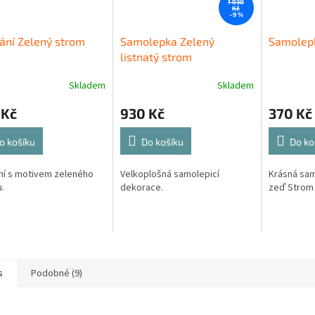
1 030
Kč
–9 %
ání Zelený strom
Samolepka Zelený
Samolepk
listnatý strom
Skladem
Skladem
 Kč
930 Kč
370 Kč
o košíku
Do košíku
Do ko
ní s motivem zeleného
Velkoplošná samolepicí
Krásná sam
.
dekorace.
zeď Strom 
s
Podobné (9)