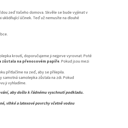
aždou zeď Vašeho domova. Skvěle se bude vyjímat v
 uklidňující účinek. Teď už nemusíte na dlouhé
obce.
lepka kroutí, doporučujeme ji nejprve vyrovnat. Poté
 zůstala na přenosovém papíře
. Pokud jsou mezi
u přitlačíme na zeď, aby se přilepila.
y samotná samolepka zůstala na zdi. Pokud
u ji vyhladíme.
vání, aby došlo k řádnému vyschnutí podkladu.
 vlhké a latexové povrchy včetně vodou