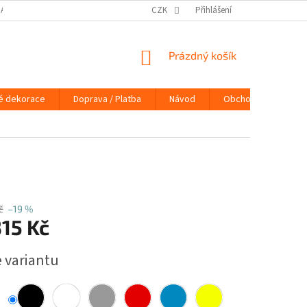
DAJŮ
DOPRAVA / PLATBA
NÁVOD
CZK
Přihlášení
KONTAKTY
PRAVIDLA 
NÁKUPNÍ
Prázdný košík
KOŠÍK
é dekorace
Doprava / Platba
Návod
Obchodní podmínky
č
–19 %
15 Kč
e variantu