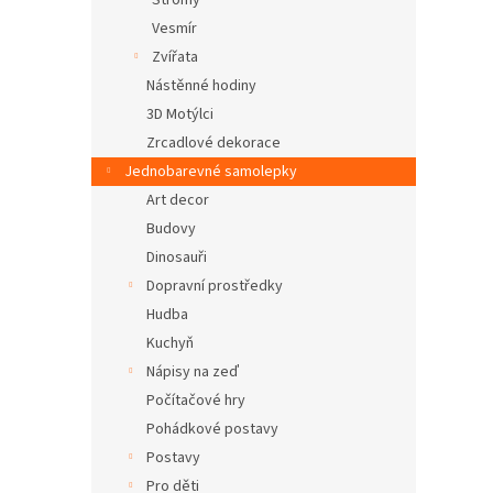
Stromy
Vesmír
Zvířata
Nástěnné hodiny
3D Motýlci
Zrcadlové dekorace
Jednobarevné samolepky
Art decor
Budovy
Dinosauři
Dopravní prostředky
Hudba
Kuchyň
Nápisy na zeď
Počítačové hry
Pohádkové postavy
Postavy
Pro děti