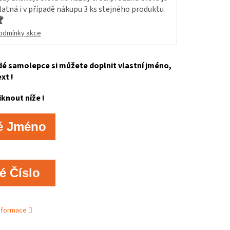
latná i v případě nákupu 3 ks stejného produktu

odmínky akce
é samolepce si můžete doplnit vlastní jméno,
ext !
iknout níže !
é Jméno
é Číslo
informace