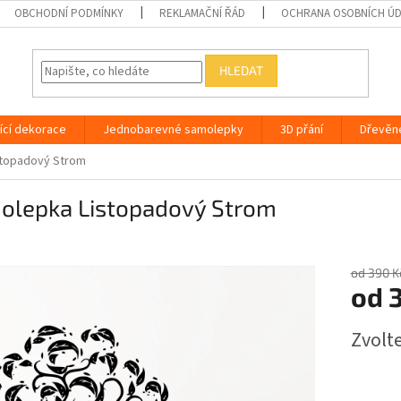
OBCHODNÍ PODMÍNKY
REKLAMAČNÍ ŘÁD
OCHRANA OSOBNÍCH Ú
HLEDAT
ící dekorace
Jednobarevné samolepky
3D přání
Dřevěn
stopadový Strom
olepka Listopadový Strom
od 390 K
od
3
Měrná
Zvolt
cena: