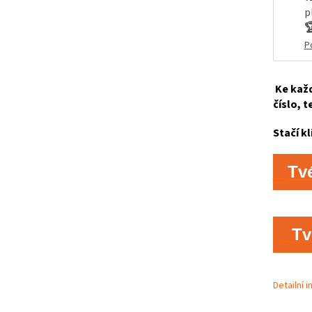
p

P
Ke každ
číslo, t
Stačí kl
Tv
Tv
Detailní 