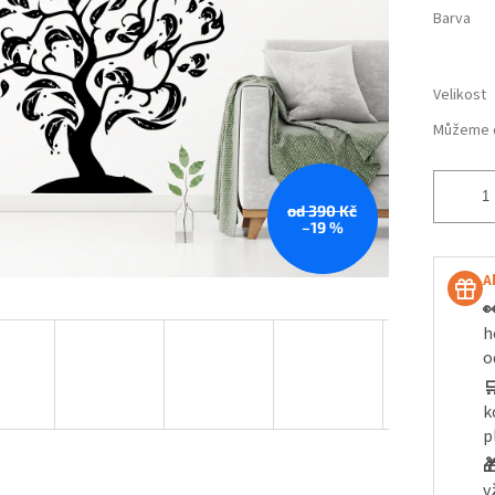
Barva
Velikost
Můžeme d
od 390 Kč
–19 %
A

h
o

k
p

v