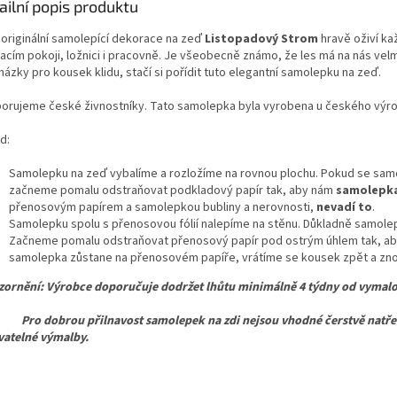
ailní popis produktu
 originální samolepící dekorace
na zeď
Listopadový Strom
hravě oživí k
acím pokoji, ložnici i pracovně. Je všeobecně známo, že les má na nás velmi
ázky pro kousek klidu, stačí si pořídit tuto elegantní samolepku na zeď.
orujeme české živnostníky. Tato samolepka byla vyrobena u českého výr
d:
Samolepku na zeď vybalíme a rozložíme na rovnou plochu. Pokud se samo
začneme pomalu odstraňovat podkladový papír tak, aby nám
samolepka
přenosovým papírem a samolepkou bubliny a nerovnosti,
nevadí to
.
Samolepku spolu s přenosovou fólií nalepíme na stěnu. Důkladně samolepk
Začneme pomalu odstraňovat přenosový papír pod ostrým úhlem tak, ab
samolepka zůstane na přenosovém papíře, vrátíme se kousek zpět a znov
ornění: Výrobce doporučuje dodržet lhůtu minimálně 4 týdny od vymalo
dobrou přilnavost samolepek na zdi nejsou vhodné čerstvě natřené,
atelné výmalby.