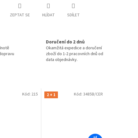
ZEPTAT SE
HLÍDAT
SDÍLET
Doručení do 2 dnů
dnotě
Okamžitá expedice a doručení
 dopravu
zboží do 1-2 pracovních dnů od
data objednávky.
Kód:
215
Kód:
3485B/CER
2 + 1
od