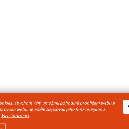
ookies, abychom Vám umožnili pohodlné prohlížení webu a
odmínky
Reklamační řád
Ochrana osobních údajů
Kontakty
Pravidla akc
 provozu webu neustále zlepšovali jeho funkce, výkon a
.
Více informací