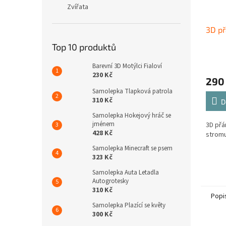
Zvířata
3D př
Top 10 produktů
Barevní 3D Motýlci Fialoví
230 Kč
290
Samolepka Tlapková patrola
310 Kč
D
Samolepka Hokejový hráč se
jménem
3D přá
428 Kč
stromu
Samolepka Minecraft se psem
323 Kč
Samolepka Auta Letadla
Autogrotesky
310 Kč
Popi
Samolepka Plazící se květy
300 Kč