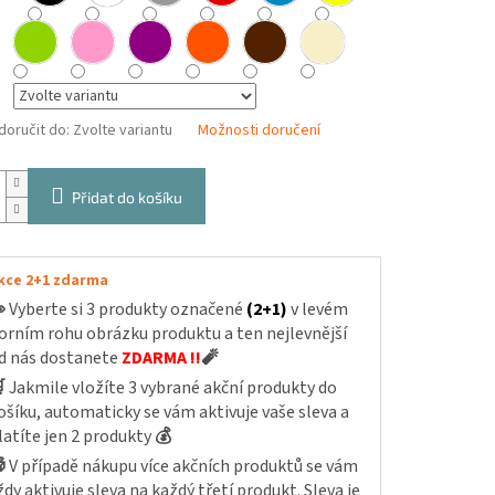
oručit do:
Zvolte variantu
Možnosti doručení
Přidat do košíku
kce 2+1 zdarma

Vyberte si 3 produkty označené
(2+1)
v levém
orním rohu obrázku produktu a ten nejlevnější
d nás dostanete
ZDARMA !!
🧨

Jakmile vložíte 3 vybrané akční produkty do
ošíku, automaticky se vám aktivuje vaše sleva a
latíte jen 2 produkty
💰

V případě nákupu více akčních produktů se vám
ždy aktivuje sleva na každý třetí produkt. Sleva je