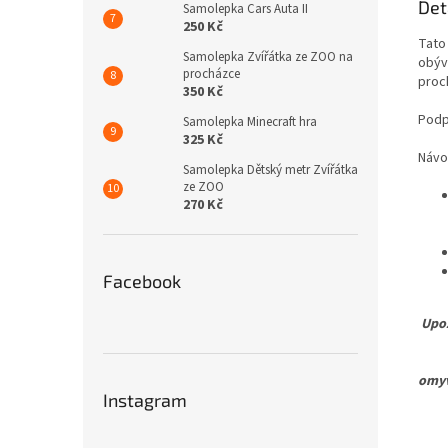
Det
Samolepka Cars Auta II
250 Kč
Tato
Samolepka Zvířátka ze ZOO na
obýv
procházce
proch
350 Kč
Podp
Samolepka Minecraft hra
325 Kč
Návo
Samolepka Dětský metr Zvířátka
ze ZOO
270 Kč
Facebook
Upoz
Pro 
omyv
Instagram