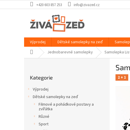
Přejít
+420 603 857 253
info@zivazed.cz
na
obsah
Výprodej
Dětské samolepky na zeď
Samolep
Domů
Jednobarevné samolepky
Samolepka Li
P
Sam
o
Přeskočit
s
Kategorie
kategorie
2 + 1
t
r
Výprodej
a
Dětské samolepky na zeď
n
Filmové a pohádkové postavy a
n
zvířátka
í
Různé
p
Sport
a