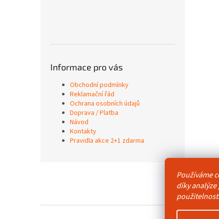
Informace pro vás
Obchodní podmínky
Reklamační řád
Ochrana osobních údajů
Doprava / Platba
Návod
Kontakty
Pravidla akce 2+1 zdarma
Z
Používáme c
á
Obchodní p
díky analýze
p
použitelnost
a
t