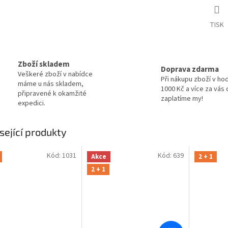
TISK
Zboží skladem
Doprava zdarma
Veškeré zboží v nabídce
Při nákupu zboží v ho
máme u nás skladem,
1000 Kč a více za vás
připravené k okamžité
zaplatíme my!
expedici.
sející produkty
Kód:
1031
Kód:
639
Akce
2 + 1
2 + 1