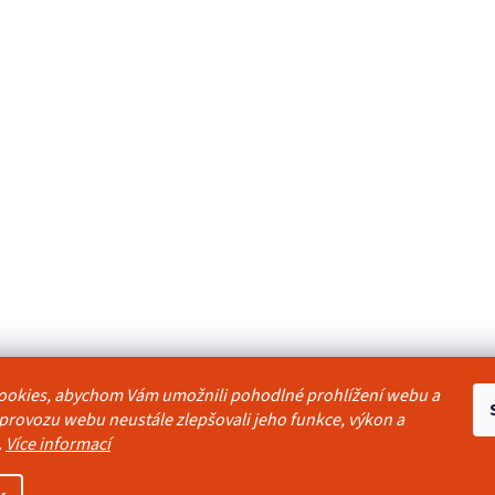
ookies, abychom Vám umožnili pohodlné prohlížení webu a
odmínky
Reklamační řád
Ochrana osobních údajů
Kontakty
Pravidla akc
 provozu webu neustále zlepšovali jeho funkce, výkon a
.
Více informací