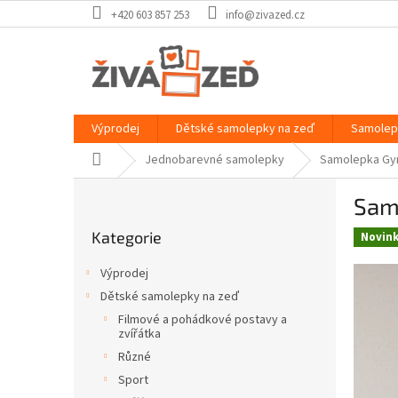
Přejít
+420 603 857 253
info@zivazed.cz
na
obsah
Výprodej
Dětské samolepky na zeď
Samolep
Domů
Jednobarevné samolepky
Samolepka Gy
P
Sam
o
Přeskočit
s
Kategorie
kategorie
Novin
t
r
Výprodej
a
Dětské samolepky na zeď
n
Filmové a pohádkové postavy a
n
zvířátka
í
Různé
p
Sport
a