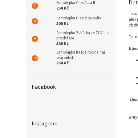
Det
Samolepka Cars Auta II
250 Kč
Tato
Samolepka Plazící se květy
ale 
300 Kč
obdi
Samolepka Zvířátka ze ZOO na
Tato 
procházce
350 Kč
Náv
Samolepka Každá rodina má
svůj příběh
258 Kč
Facebook
Upoz
Pro 
omyv
Instagram