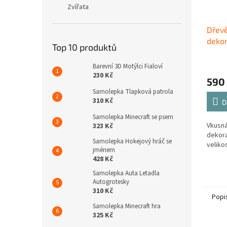
Zvířata
Dřev
dekor
Top 10 produktů
Barevní 3D Motýlci Fialoví
230 Kč
590
Samolepka Tlapková patrola
310 Kč
D
Samolepka Minecraft se psem
Vkusná
323 Kč
dekora
Samolepka Hokejový hráč se
velikos
jménem
428 Kč
Samolepka Auta Letadla
Autogrotesky
310 Kč
Popi
Samolepka Minecraft hra
325 Kč