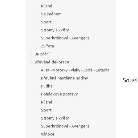
Různé
Se jménem
Sport
Stromy a květy
Superhrdinové - Avengers
Zvířata
3D přání
Dřevěné dekorace
Auta - Motorky - Vlaky - Lodě - Letadla
Dřevěné nástěnné hodiny
Souvi
Hudba
Pohádkové postavy
Různé
Sport
Stromy a květy
Superhrdinové - Avengers
Vánoce