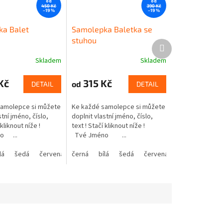
od
od
450 Kč
390 Kč
–19 %
–19 %
a Balet
Samolepka Baletka se
stuhou
Další
produkt
Skladem
Skladem
Kč
315 Kč
od
DETAIL
DETAIL
samolepce si můžete
Ke každé samolepce si můžete
stní jméno, číslo,
doplnit vlastní jméno, číslo,
í kliknout níže !
text ! Stačí kliknout níže !
o ...
Tvé Jméno ...
lá
šedá
červená
černá
modrá
bílá
žlutá
šedá
zelená
červená
růžová
modrá
fialová
žlutá
o