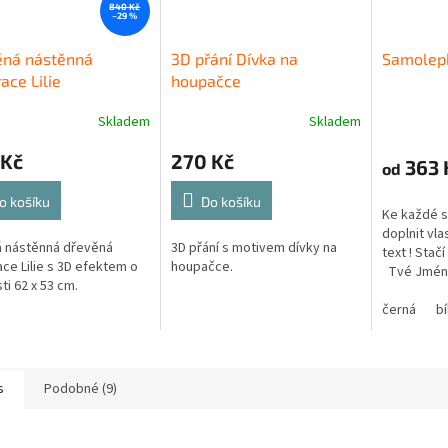
840 Kč
–29 %
ěná nástěnná
3D přání Dívka na
Samolepk
ace Lilie
houpačce
Skladem
Skladem
 Kč
270 Kč
363 
od
o košíku
Do košíku
Ke každé 
doplnit vla
 nástěnná dřevěná
3D přání s motivem dívky na
text ! Stač
ce Lilie s 3D efektem o
houpačce.
Tvé Jmén
ti 62 x 53 cm.
černá
bí
s
Podobné (9)