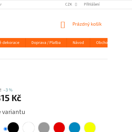
DAJŮ
DOPRAVA / PLATBA
NÁVOD
CZK
Přihlášení
KONTAKTY
PRAVIDLA 
NÁKUPNÍ
Prázdný košík
KOŠÍK
é dekorace
Doprava / Platba
Návod
Obchodní podmínky
č
–3 %
15 Kč
e variantu