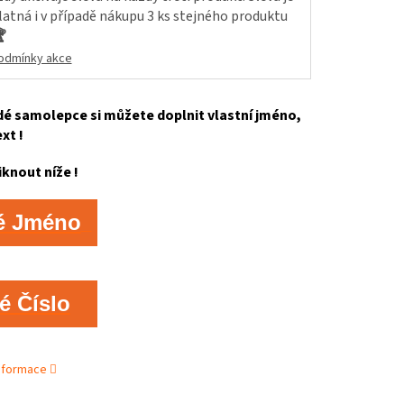
latná i v případě nákupu 3 ks stejného produktu

odmínky akce
é samolepce si můžete doplnit vlastní jméno,
ext !
iknout níže !
é Jméno
é Číslo
informace