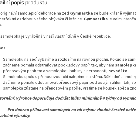
ailní popis produktu
originální
samolepicí
dekorace
na
zeď
Gymnastka
se
bude
krásně
vyjímat
i perfektní ozdobou vašeho obýváku či ložnice.
Gymnastika
je velmi náročn
v.
samolepka je vyráběná v naší vlastní dílně v České republice.
od:
Samolepku na zeď vybalíme a rozložíme na rovnou plochu. Pokud se samo
začneme pomalu odstraňovat podkladový papír tak, aby nám
samolepka
přenosovým papírem a samolepkou bubliny a nerovnosti,
nevadí to
.
Samolepku spolu s přenosovou fólií nalepíme na stěnu. Důkladně samolepk
Začneme pomalu odstraňovat přenosový papír pod ostrým úhlem tak, ab
samolepka zůstane na přenosovém papíře, vrátíme se kousek zpět a znov
ornění: Výrobce doporučuje dodržet lhůtu minimálně 4 týdny od vymalo
dobrou přilnavost samolepek na zdi nejsou vhodné čerstvě natřené,
atelné výmalby.