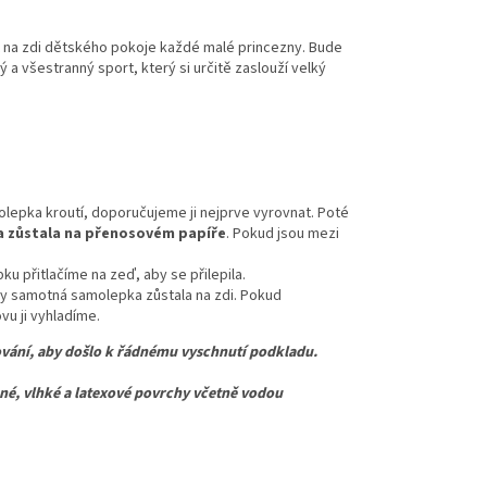
na
zdi
dětského pokoje každé malé princezny
. Bude
ý a všestranný sport, který si určitě zaslouží velký
lepka kroutí, doporučujeme ji nejprve vyrovnat. Poté
 zůstala na přenosovém papíře
. Pokud jsou mezi
u přitlačíme na zeď, aby se přilepila.
y samotná samolepka zůstala na zdi. Pokud
u ji vyhladíme.
vání, aby došlo k řádnému vyschnutí podkladu.
 vlhké a latexové povrchy včetně vodou