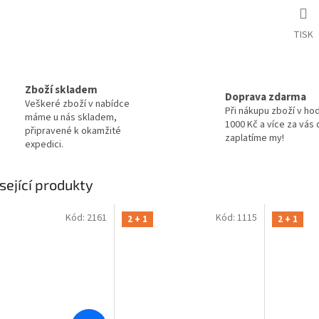
TISK
Zboží skladem
Doprava zdarma
Veškeré zboží v nabídce
Při nákupu zboží v ho
máme u nás skladem,
1000 Kč a více za vás
připravené k okamžité
zaplatíme my!
expedici.
sející produkty
Kód:
2161
Kód:
1115
2 + 1
2 + 1