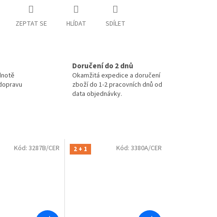
ZEPTAT SE
HLÍDAT
SDÍLET
Doručení do 2 dnů
dnotě
Okamžitá expedice a doručení
 dopravu
zboží do 1-2 pracovních dnů od
data objednávky.
Kód:
3287B/CER
Kód:
3380A/CER
2 + 1