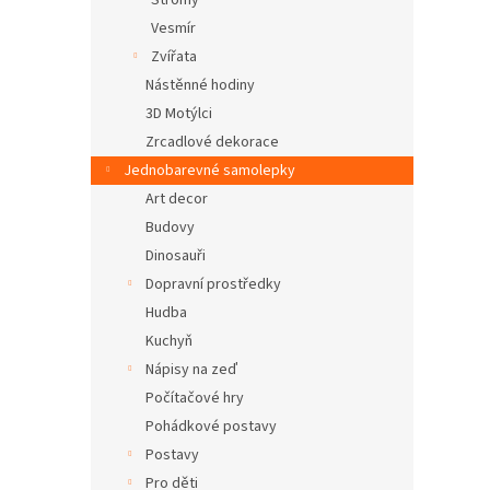
Stromy
Vesmír
Zvířata
Nástěnné hodiny
3D Motýlci
Zrcadlové dekorace
Jednobarevné samolepky
Art decor
Budovy
Dinosauři
Dopravní prostředky
Hudba
Kuchyň
Nápisy na zeď
Počítačové hry
Pohádkové postavy
Postavy
Pro děti