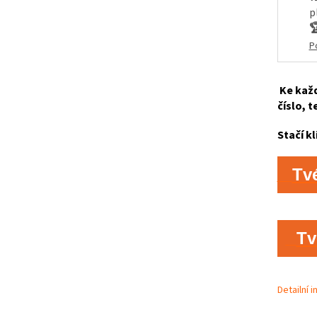
p

P
Ke každ
číslo, t
Stačí kl
Tv
Tv
Detailní 