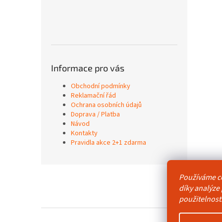
Informace pro vás
Obchodní podmínky
Reklamační řád
Ochrana osobních údajů
Doprava / Platba
Návod
Kontakty
Pravidla akce 2+1 zdarma
Z
Používáme c
á
Obchodní p
díky analýze
p
použitelnost
a
t