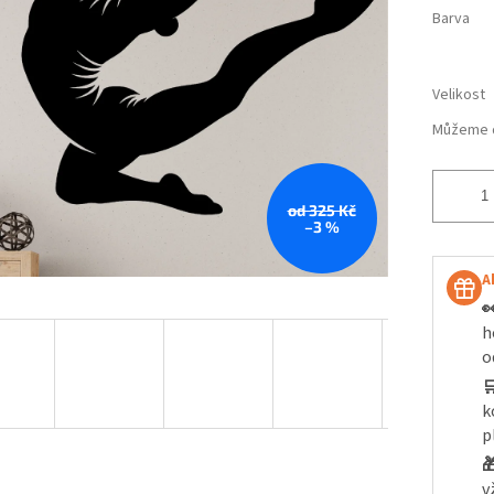
Barva
Velikost
Můžeme d
od 325 Kč
–3 %
A

h
o

k
p

v