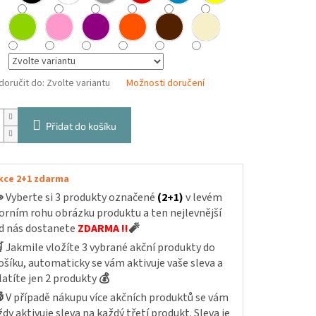
oručit do:
Zvolte variantu
Možnosti doručení
Přidat do košíku
kce 2+1 zdarma

Vyberte si 3 produkty označené
(2+1)
v levém
orním rohu obrázku produktu a ten nejlevnější
d nás dostanete
ZDARMA !!
🧨

Jakmile vložíte 3 vybrané akční produkty do
ošíku, automaticky se vám aktivuje vaše sleva a
latíte jen 2 produkty
💰

V případě nákupu více akčních produktů se vám
ždy aktivuje sleva na každý třetí produkt. Sleva je