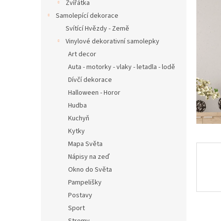
n
Zvířátka
e
Samolepící dekorace
l
Svítící Hvězdy - Země
Vinylové dekorativní samolepky
Art decor
Auta - motorky - vlaky - letadla - lodě
Dívčí dekorace
Halloween - Horor
Hudba
Kuchyň
Kytky
Mapa Světa
Nápisy na zeď
Okno do Světa
Pampelišky
Postavy
Sport